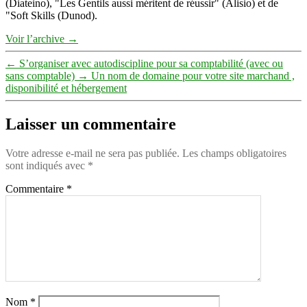
(Diateino), "Les Gentils aussi méritent de réussir" (Alisio) et de
"Soft Skills (Dunod).
Voir l’archive
→
←
S’organiser avec autodiscipline pour sa comptabilité (avec ou
sans comptable)
→
Un nom de domaine pour votre site marchand ,
disponibilité et hébergement
Laisser un commentaire
Votre adresse e-mail ne sera pas publiée.
Les champs obligatoires
sont indiqués avec
*
Commentaire
*
Nom
*