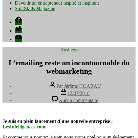
Devenir un entrepreneur inspiré et inspirant
Soft Skills Magazine
Facebook
Twitter
YouTube
Catégories
Business
L’emailing reste un incontournable du
webmarketing
Auteur
Par
Jérôme HOARAU
de
Date
13/07/2018
l’article
de
sur
Aucun commentaire
l’article
L’emailing
reste
un
incontournable
Je suis en plein lancement d’une nouvelle entreprise :
du
LesIntelligences.com
.
webmarketing
Et comme vous pouvez le voir, nous avons opté pour un évènement