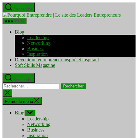
Aller
Recherche
au
Pourquo
contenu
Entrepre
Menu
|
Le
Blog
site
Leadership
des
Networking
Leaders
Business
Entrepre
Inspiration
Devenir un entrepreneur inspiré et inspirant
Soft Skills Magazine
Recherche
Rechercher :
Fermer
la
recherche
Fermer le menu
Blog
Afficher
le
Leadership
sous-
Networking
menu
Business
Inspiration