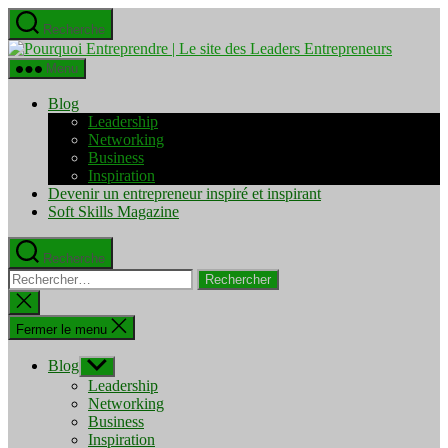
Aller
Recherche
au
Pourquo
contenu
Entrepre
Menu
|
Le
Blog
site
Leadership
des
Networking
Leaders
Business
Entrepre
Inspiration
Devenir un entrepreneur inspiré et inspirant
Soft Skills Magazine
Recherche
Rechercher :
Fermer
la
recherche
Fermer le menu
Blog
Afficher
le
Leadership
sous-
Networking
menu
Business
Inspiration