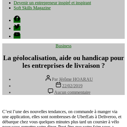
Devenir un entrepreneur inspiré et inspirant
Soft Skills Magazine
Facebook
Twitter
YouTube
Catégories
Business
La géolocalisation, aide ou handicap pour
les entreprises de livraison ?
Auteur
Par
Jérôme HOARAU
de
Date
22/02/2019
l’article
de
sur
Aucun commentaire
l’article
La
géolocalisation,
aide
ou
C’est l’une des nouvelles tendances, on commande à manger via
handicap
une application, elles sont nombreuses de UberEats à Deliveroo, et
pour
débarque chez vous quelques minutes plus tard un coursier à vélo
les
pour vous remettre votre diner. Peut-être que votre faim vous a