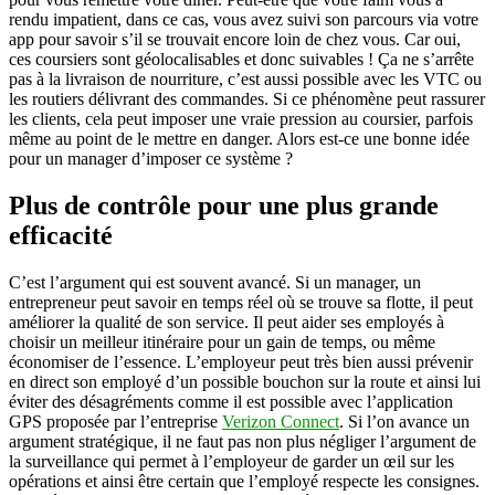
entreprises
rendu impatient, dans ce cas, vous avez suivi son parcours via votre
de
app pour savoir s’il se trouvait encore loin de chez vous. Car oui,
livraison
ces coursiers sont géolocalisables et donc suivables ! Ça ne s’arrête
?
pas à la livraison de nourriture, c’est aussi possible avec les VTC ou
les routiers délivrant des commandes. Si ce phénomène peut rassurer
les clients, cela peut imposer une vraie pression au coursier, parfois
même au point de le mettre en danger. Alors est-ce une bonne idée
pour un manager d’imposer ce système ?
Plus de contrôle pour une plus grande
efficacité
C’est l’argument qui est souvent avancé. Si un manager, un
entrepreneur peut savoir en temps réel où se trouve sa flotte, il peut
améliorer la qualité de son service. Il peut aider ses employés à
choisir un meilleur itinéraire pour un gain de temps, ou même
économiser de l’essence. L’employeur peut très bien aussi prévenir
en direct son employé d’un possible bouchon sur la route et ainsi lui
éviter des désagréments comme il est possible avec l’application
GPS proposée par l’entreprise
Verizon Connect
. Si l’on avance un
argument stratégique, il ne faut pas non plus négliger l’argument de
la surveillance qui permet à l’employeur de garder un œil sur les
opérations et ainsi être certain que l’employé respecte les consignes.