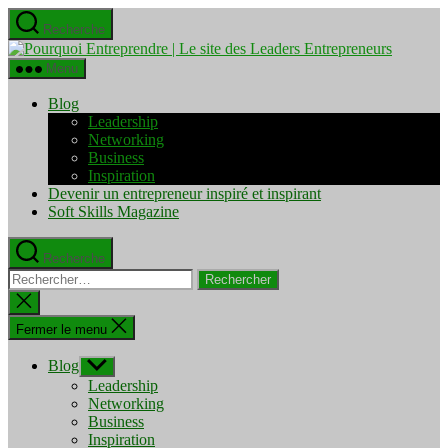
Aller
Recherche
au
Pourquo
contenu
Entrepre
Menu
|
Le
Blog
site
Leadership
des
Networking
Leaders
Business
Entrepre
Inspiration
Devenir un entrepreneur inspiré et inspirant
Soft Skills Magazine
Recherche
Rechercher :
Fermer
la
recherche
Fermer le menu
Blog
Afficher
le
Leadership
sous-
Networking
menu
Business
Inspiration