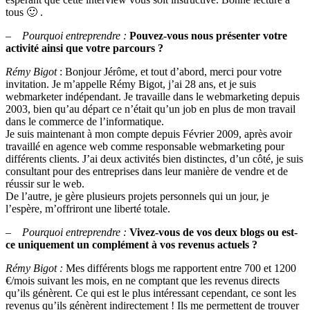
consultant
tous 🙂 .
indépendant
–
Pourquoi entreprendre :
Pouvez-vous nous présenter votre
activité ainsi que votre parcours ?
Rémy Bigot
: Bonjour Jérôme, et tout d’abord, merci pour votre
invitation. Je m’appelle Rémy Bigot, j’ai 28 ans, et je suis
webmarketer indépendant. Je travaille dans le webmarketing depuis
2003, bien qu’au départ ce n’était qu’un job en plus de mon travail
dans le commerce de l’informatique.
Je suis maintenant à mon compte depuis Février 2009, après avoir
travaillé en agence web comme responsable webmarketing pour
différents clients. J’ai deux activités bien distinctes, d’un côté, je suis
consultant pour des entreprises dans leur manière de vendre et de
réussir sur le web.
De l’autre, je gère plusieurs projets personnels qui un jour, je
l’espère, m’offriront une liberté totale.
–
Pourquoi entreprendre :
Vivez-vous de vos deux blogs ou est-
ce uniquement un complément à vos revenus actuels ?
Rémy Bigot :
Mes différents blogs me rapportent entre 700 et 1200
€/mois suivant les mois, en ne comptant que les revenus directs
qu’ils génèrent. Ce qui est le plus intéressant cependant, ce sont les
revenus qu’ils génèrent indirectement ! Ils me permettent de trouver