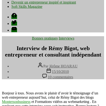
Devenir un entrepreneur inspiré et inspirant
Soft Skills Magazine
Facebook
Twitter
YouTube
Catégories
Bonnes pratiques
Interviews
Interview de Rémy Bigot, web
entrepreneur et consultant indépendant
Auteur
Par
Jérôme HOARAU
de
Date
15/10/2010
l’article
de
sur
10 commentaires
l’article
Interview
de
Rémy
Bigot,
Bonjour à tous. Nous avons le plaisir d’avoir le témoignage d’un
web
web entrepreneur aujourd’hui, celui de Rémy Bigot des blogs
entrepreneur
Montersonbusiness
et Formations vidéos au webmarketing . En
et
espérant que cette interview vous soit instructive. Bonne lecture à