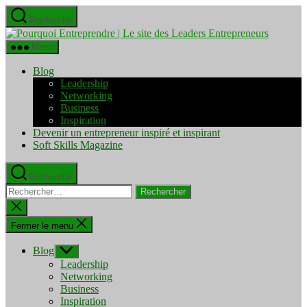
Aller
Recherche
au
Pourquo
contenu
Entrepre
Menu
|
Le
Blog
site
Leadership
des
Networking
Leaders
Business
Entrepre
Inspiration
Devenir un entrepreneur inspiré et inspirant
Soft Skills Magazine
Recherche
Rechercher :
Fermer
la
recherche
Fermer le menu
Blog
Afficher
le
Leadership
sous-
Networking
menu
Business
Inspiration