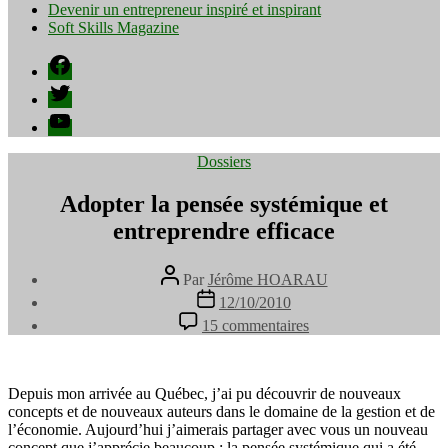
Devenir un entrepreneur inspiré et inspirant
Soft Skills Magazine
Facebook
Twitter
YouTube
Catégories
Dossiers
Adopter la pensée systémique et
entreprendre efficace
Auteur
Par
Jérôme HOARAU
de
Date
12/10/2010
l’article
de
sur
15 commentaires
l’article
Adopter
la
pensée
systémique
Depuis mon arrivée au Québec, j’ai pu découvrir de nouveaux
et
concepts et de nouveaux auteurs dans le domaine de la gestion et de
entreprendre
l’économie. Aujourd’hui j’aimerais partager avec vous un nouveau
efficace
concept que j’apprécie beaucoup : la pensée systémique qui a été