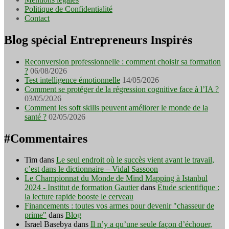
Politique de Confidentialité
Contact
Blog spécial Entrepreneurs Inspirés
Reconversion professionnelle : comment choisir sa formation
?
06/08/2026
Test intelligence émotionnelle
14/05/2026
Comment se protéger de la régression cognitive face à l’IA ?
03/05/2026
Comment les soft skills peuvent améliorer le monde de la
santé ?
02/05/2026
#Commentaires
Tim
dans
Le seul endroit où le succès vient avant le travail,
c’est dans le dictionnaire – Vidal Sassoon
Le Championnat du Monde de Mind Mapping à Istanbul
2024 - Institut de formation Gautier
dans
Etude scientifique :
la lecture rapide booste le cerveau
Financements : toutes vos armes pour devenir "chasseur de
prime"
dans
Blog
Israel Basebya
dans
Il n’y a qu’une seule façon d’échouer,