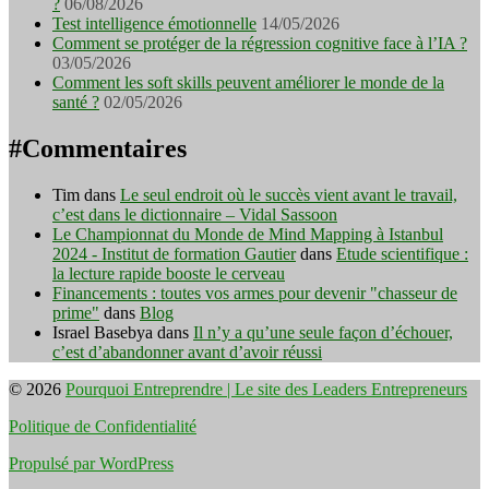
?
06/08/2026
Test intelligence émotionnelle
14/05/2026
Comment se protéger de la régression cognitive face à l’IA ?
03/05/2026
Comment les soft skills peuvent améliorer le monde de la
santé ?
02/05/2026
#Commentaires
Tim
dans
Le seul endroit où le succès vient avant le travail,
c’est dans le dictionnaire – Vidal Sassoon
Le Championnat du Monde de Mind Mapping à Istanbul
2024 - Institut de formation Gautier
dans
Etude scientifique :
la lecture rapide booste le cerveau
Financements : toutes vos armes pour devenir "chasseur de
prime"
dans
Blog
Israel Basebya
dans
Il n’y a qu’une seule façon d’échouer,
c’est d’abandonner avant d’avoir réussi
© 2026
Pourquoi Entreprendre | Le site des Leaders Entrepreneurs
Politique de Confidentialité
Propulsé par WordPress