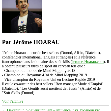
Shoette
Par Jérôme HOARAU
Jérôme Hoarau auteur de best sellers (Dunod, Alisio, Diateino),
conférencier international (anglais et français) et la référence
francophone dans le domaine des soft skills (
Jerome-Hoarau.com
). Il
a obtenu plusieurs titres de sport du cerveau tels que :
- Champion du monde de Mind Mapping 2018
- Champion du Royaume-Uni de Mind Mapping 2019
- Vice-champion du Royaume-Uni en Lecture Rapide 2019
Il est le co-auteur des best sellers "Bon manager Mode d'Emploi"
(Diateino), "Les Gentils aussi méritent de réussir" (Alisio) et de
"Soft Skills (Dunod).
Voir l’archive
→
←
Devenir un blogueur influent – influenceur vs. blogueur pro