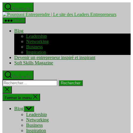
Aller
Recherche
au
Pourquo
contenu
Entrepre
Menu
|
Le
Blog
site
Leadership
des
Networking
Leaders
Business
Entrepre
Inspiration
Devenir un entrepreneur inspiré et inspirant
Soft Skills Magazine
Recherche
Rechercher :
Fermer
la
recherche
Fermer le menu
Blog
Afficher
le
Leadership
sous-
Networking
menu
Business
Inspiration