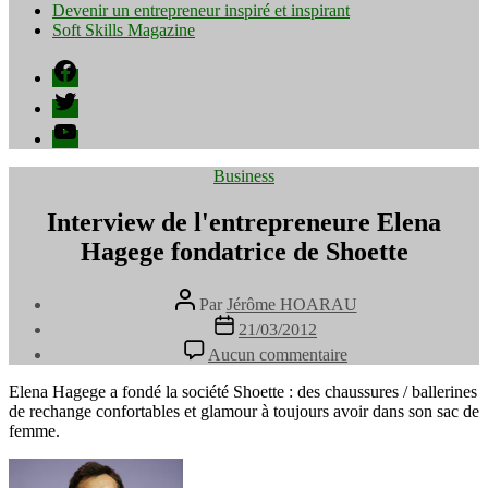
Devenir un entrepreneur inspiré et inspirant
Soft Skills Magazine
Facebook
Twitter
YouTube
Catégories
Business
Interview de l'entrepreneure Elena
Hagege fondatrice de Shoette
Auteur
Par
Jérôme HOARAU
de
Date
21/03/2012
l’article
de
sur
Aucun commentaire
l’article
Interview
de
Elena Hagege a fondé la société Shoette : des chaussures / ballerines
l'entrepreneure
de rechange confortables et glamour à toujours avoir dans son sac de
Elena
femme.
Hagege
fondatrice
de