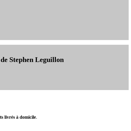
 de Stephen Leguillon
ts livrés à domicile
.