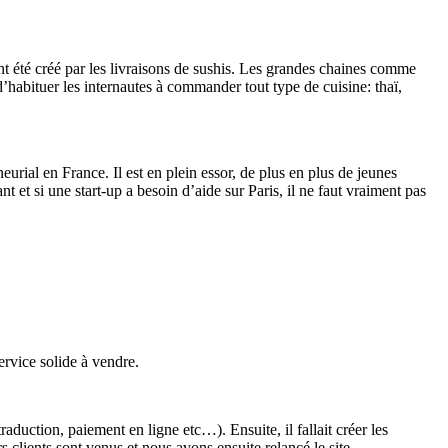
 été créé par les livraisons de sushis. Les grandes chaines comme
 d’habituer les internautes à commander tout type de cuisine: thaï,
eurial en France. Il est en plein essor, de plus en plus de jeunes
nt et si une start-up a besoin d’aide sur Paris, il ne faut vraiment pas
ervice solide à vendre.
raduction, paiement en ligne etc…). Ensuite, il fallait créer les
 clients sont venus et nous avons ensuite relancé le site