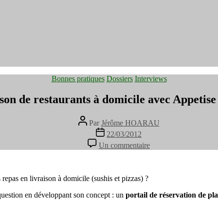
Catégories
Bonnes pratiques
Dossiers
Interviews
on de restaurants à domicile avec Appetise
Auteur
Par
Jérôme HOARAU
de
Date
22/03/2012
l’article
de
sur
Un commentaire
l’article
Commander
la
livraison
de
as en livraison à domicile (sushis et pizzas) ?
restaurants
 question en développant son concept : un
portail de réservation de pla
à
domicile
avec