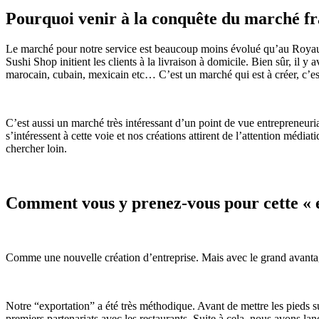
Pourquoi venir à la conquête du marché fr
Le marché pour notre service est beaucoup moins évolué qu’au Royaume
Sushi Shop initient les clients à la livraison à domicile. Bien sûr, il y
marocain, cubain, mexicain etc… C’est un marché qui est à créer, c’est
C’est aussi un marché très intéressant d’un point de vue entrepreneurial
s’intéressent à cette voie et nos créations attirent de l’attention média
chercher loin.
Comment vous y prenez-vous pour cette « e
Comme une nouvelle création d’entreprise. Mais avec le grand avantage d
Notre “exportation” a été très méthodique. Avant de mettre les pieds sur
premiers partenariats avec les restaurants. Suite à cela, nous avons la