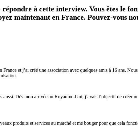
Appetise
répondre à cette interview. Vous êtes le fon
de
Stephen
loyez maintenant en France. Pouvez-vous nou
Leguillon
n France et j’ai créé une association avec quelques amis à 16 ans. Nous
nisation.
urs aussi. Dès mon arrivée au Royaume-Uni, j’avais l’objectif de créer
uveaux produits et services au marché et me bouger pour que cela foncti