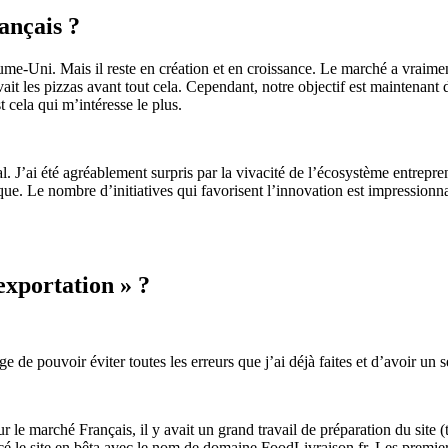
ançais ?
-Uni. Mais il reste en création et en croissance. Le marché a vraiment
 avait les pizzas avant tout cela. Cependant, notre objectif est maintenant
 cela qui m’intéresse le plus.
. J’ai été agréablement surpris par la vivacité de l’écosystème entrepren
tique. Le nombre d’initiatives qui favorisent l’innovation est impressionna
xportation » ?
e pouvoir éviter toutes les erreurs que j’ai déjà faites et d’avoir un s
 le marché Français, il y avait un grand travail de préparation du site (t
ncé le site en bêta avec le nom de domaine FoodLivraison.fr. Les premiers