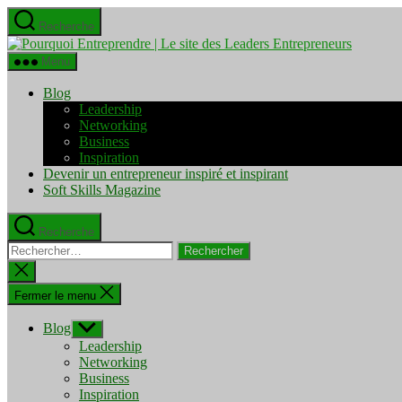
Aller
Recherche
au
Pourquo
contenu
Entrepre
Menu
|
Le
Blog
site
Leadership
des
Networking
Leaders
Business
Entrepre
Inspiration
Devenir un entrepreneur inspiré et inspirant
Soft Skills Magazine
Recherche
Rechercher :
Fermer
la
recherche
Fermer le menu
Blog
Afficher
le
Leadership
sous-
Networking
menu
Business
Inspiration