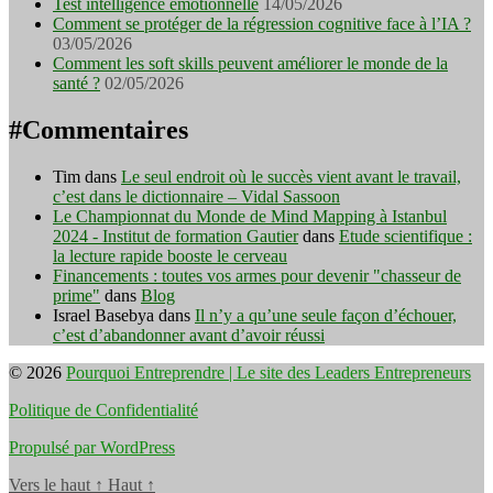
Test intelligence émotionnelle
14/05/2026
Comment se protéger de la régression cognitive face à l’IA ?
03/05/2026
Comment les soft skills peuvent améliorer le monde de la
santé ?
02/05/2026
#Commentaires
Tim
dans
Le seul endroit où le succès vient avant le travail,
c’est dans le dictionnaire – Vidal Sassoon
Le Championnat du Monde de Mind Mapping à Istanbul
2024 - Institut de formation Gautier
dans
Etude scientifique :
la lecture rapide booste le cerveau
Financements : toutes vos armes pour devenir "chasseur de
prime"
dans
Blog
Israel Basebya
dans
Il n’y a qu’une seule façon d’échouer,
c’est d’abandonner avant d’avoir réussi
© 2026
Pourquoi Entreprendre | Le site des Leaders Entrepreneurs
Politique de Confidentialité
Propulsé par WordPress
Vers le haut
↑
Haut
↑