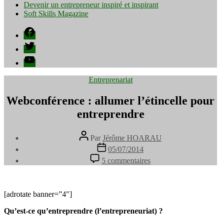
Devenir un entrepreneur inspiré et inspirant
Soft Skills Magazine
Facebook
Twitter
YouTube
Catégories
Entreprenariat
Webconférence : allumer l’étincelle pour
entreprendre
Auteur
Par
Jérôme HOARAU
de
Date
05/07/2014
l’article
de
sur
5 commentaires
l’article
Webconférence
:
allumer
l’étincelle
[adrotate banner=”4″]
pour
Qu’est-ce qu’entreprendre (l’entrepreneuriat) ?
entreprendre