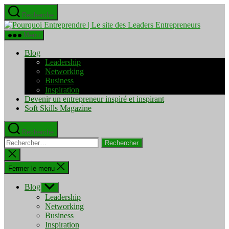
Aller
Recherche
au
Pourquo
contenu
Entrepre
Menu
|
Le
Blog
site
Leadership
des
Networking
Leaders
Business
Entrepre
Inspiration
Devenir un entrepreneur inspiré et inspirant
Soft Skills Magazine
Recherche
Rechercher :
Fermer
la
recherche
Fermer le menu
Blog
Afficher
le
Leadership
sous-
Networking
menu
Business
Inspiration