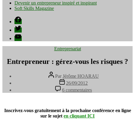
Devenir un entrepreneur inspiré et inspirant
Soft Skills Magazine
Facebook
Twitter
YouTube
Catégories
Entreprenariat
Entrepreneur : gérez-vous les risques ?
Auteur
Par
Jérôme HOARAU
de
Date
26/09/2012
l’article
de
sur
6 commentaires
l’article
Entrepreneur
:
gérez-
vous
Inscrivez-vous gratuitement à la prochaine conférence en ligne
les
sur le sujet
en cliquant ICI
risques
?