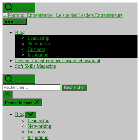
Aller
Recherche
au
Pourquo
contenu
Entrepre
Menu
|
Le
Blog
site
Leadership
des
Networking
Leaders
Business
Entrepre
Inspiration
Devenir un entrepreneur inspiré et inspirant
Soft Skills Magazine
Recherche
Rechercher :
Fermer
la
recherche
Fermer le menu
Blog
Afficher
le
Leadership
sous-
Networking
menu
Business
Inspiration