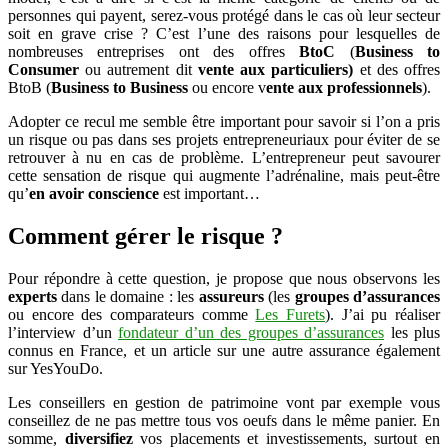
personnes qui payent, serez-vous protégé dans le cas où leur secteur
soit en grave crise ? C’est l’une des raisons pour lesquelles de
nombreuses entreprises ont des offres
BtoC
(
Business to
Consumer
ou autrement dit
vente aux particuliers)
et des offres
BtoB (
Business to Business
ou encore v
ente aux professionnels
).
Adopter ce recul me semble être important pour savoir si l’on a pris
un risque ou pas dans ses projets entrepreneuriaux pour éviter de se
retrouver à nu en cas de problème. L’entrepreneur peut savourer
cette sensation de risque qui augmente l’adrénaline, mais peut-être
qu’
en avoir conscience
est important…
Comment gérer le risque ?
Pour répondre à cette question, je propose que nous observons les
experts
dans le domaine : les
assureurs
(les
groupes d’assurances
ou encore des comparateurs comme
Les Furets
). J’ai pu réaliser
l’interview d’un
fondateur d’un des groupes d’assurances
les plus
connus en France, et un article sur une autre assurance également
sur YesYouDo.
Les conseillers en gestion de patrimoine vont par exemple vous
conseillez de ne pas mettre tous vos oeufs dans le même panier. En
somme,
diversifiez
vos placements et investissements, surtout en