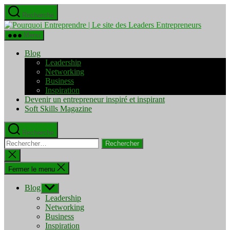
Aller
Recherche
au
Pourquo
contenu
Entrepre
Menu
|
Le
Blog
site
Leadership
des
Networking
Leaders
Business
Entrepre
Inspiration
Devenir un entrepreneur inspiré et inspirant
Soft Skills Magazine
Recherche
Rechercher :
Fermer
la
recherche
Fermer le menu
Blog
Afficher
le
Leadership
sous-
Networking
menu
Business
Inspiration