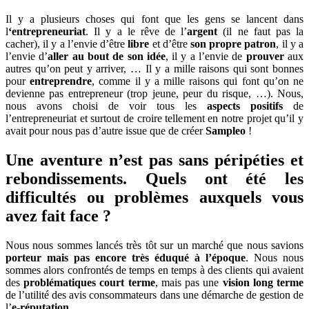
Il y a plusieurs choses qui font que les gens se lancent dans
l
‘entrepreneuriat
. Il y a le rêve de l’
argent
(il ne faut pas la
cacher), il y a l’envie d’être
libre
et d’être
son propre patron
, il y a
l’envie d’
aller au bout de son
idée
, il y a l’envie de
prouver
aux
autres qu’on peut y arriver, … Il y a mille raisons qui sont bonnes
pour
entreprendre
, comme il y a mille raisons qui font qu’on ne
devienne pas entrepreneur (trop jeune, peur du risque, …). Nous,
nous avons choisi de voir tous les
aspects positifs
de
l’entrepreneuriat et surtout de croire tellement en notre projet qu’il y
avait pour nous pas d’autre issue que de créer
Sampleo
!
Une aventure n’est pas sans péripéties et
rebondissements. Quels ont été les
difficultés ou problèmes auxquels vous
avez fait face ?
Nous nous sommes lancés très tôt sur un marché que nous savions
porteur mais pas encore très éduqué à l’époque
. Nous nous
sommes alors confrontés de temps en temps à des clients qui avaient
des
problématiques court terme
, mais pas une
vision long terme
de l’utilité des avis consommateurs dans une démarche de gestion de
l’
e-réputation
.