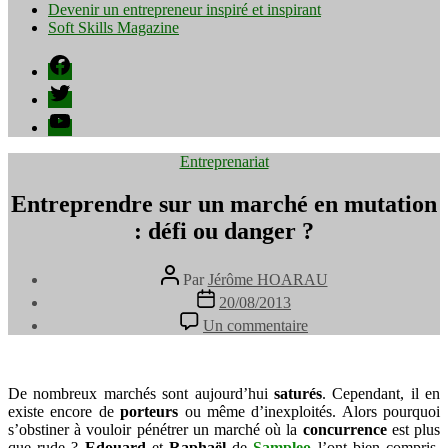
Devenir un entrepreneur inspiré et inspirant
Soft Skills Magazine
Facebook
Twitter
YouTube
Catégories
Entreprenariat
Entreprendre sur un marché en mutation
: défi ou danger ?
Auteur
Par
Jérôme HOARAU
de
Date
20/08/2013
l’article
de
sur
Un commentaire
l’article
Entreprendre
sur
un
marché
De nombreux marchés sont aujourd’hui
saturés
. Cependant, il en
en
existe encore de
porteurs
ou même d’inexploités. Alors pourquoi
mutation
s’obstiner à vouloir pénétrer un marché où la
concurrence
est plus
:
que rude ?
Edouard
et
Raphaël
de
Sampleo
l’ont bien compris.