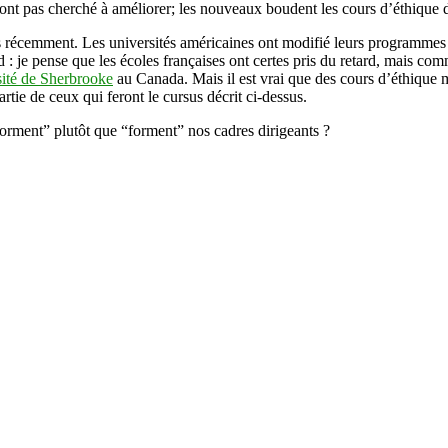
?
nt pas cherché à améliorer; les nouveaux boudent les cours d’éthique 
és récemment. Les universités américaines ont modifié leurs programmes p
rd : je pense que les écoles françaises ont certes pris du retard, mais c
ité de Sherbrooke
au Canada. Mais il est vrai que des cours d’éthique 
rtie de ceux qui feront le cursus décrit ci-dessus.
rment” plutôt que “forment” nos cadres dirigeants ?