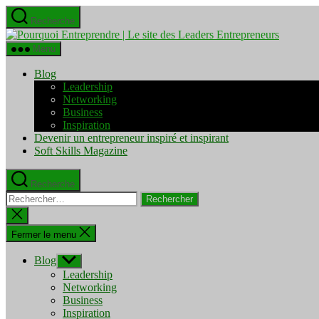
Aller
Recherche
au
Pourquo
contenu
Entrepre
Menu
|
Le
Blog
site
Leadership
des
Networking
Leaders
Business
Entrepre
Inspiration
Devenir un entrepreneur inspiré et inspirant
Soft Skills Magazine
Recherche
Rechercher :
Fermer
la
recherche
Fermer le menu
Blog
Afficher
le
Leadership
sous-
Networking
menu
Business
Inspiration