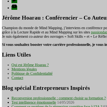
YouTube
Jérôme Hoarau : Conférencier – Co Auteu
Champion du monde de Mind Mapping, j’interviens en conférence pour f
grâce à la Lecture Rapide et au Mind Mapping sur les sites
passionda
Je suis également co-auteur des ouvrages « Soft Skills » et « Le Réfl
Si vous souhaitez booster votre carrière professionnelle, je vous 
Liens Utiles
Qui est Jérôme Hoarau ?
Mentions légales
Politique de Confidentialité
Contact
Blog spécial Entrepreneurs Inspirés
Reconversion professionnelle : comment choisir sa formation ?
Test intelligence émotionnelle
14/05/2026
Comment se protéger de la régression cognitive face à l’IA ?
03