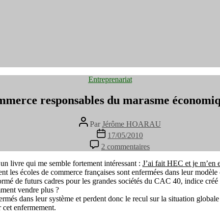
Catégories
Entreprenariat
ommerce responsables du marasme économiqu
Auteur
Par
Jérôme HOARAU
de
Date
17/05/2010
l’article
de
sur
2 commentaires
l’article
Ecoles
de
un livre qui me semble fortement intéressant :
J’ai fait HEC et je m’en
commerce
ent les écoles de commerce françaises sont enfermées dans leur modèle
responsables
ormé de futurs cadres pour les grandes sociétés du CAC 40, indice créé 
du
ment vendre plus ?
marasme
ermés dans leur système et perdent donc le recul sur la situation globale
économique
r cet enfermement.
français