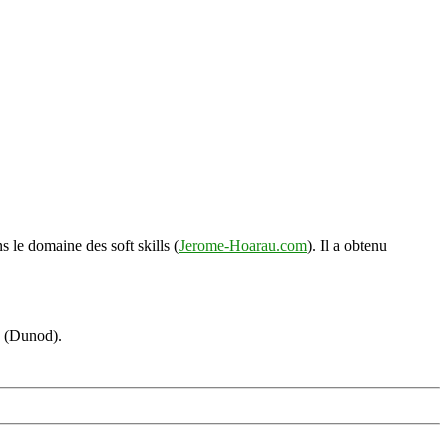
s le domaine des soft skills (
Jerome-Hoarau.com
). Il a obtenu
s (Dunod).