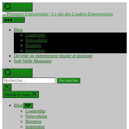
Aller
Recherche
au
Pourquo
contenu
Entrepre
Menu
|
Le
Blog
site
Leadership
des
Networking
Leaders
Business
Entrepre
Inspiration
Devenir un entrepreneur inspiré et inspirant
Soft Skills Magazine
Recherche
Rechercher :
Fermer
la
recherche
Fermer le menu
Blog
Afficher
le
Leadership
sous-
Networking
menu
Business
Inspiration