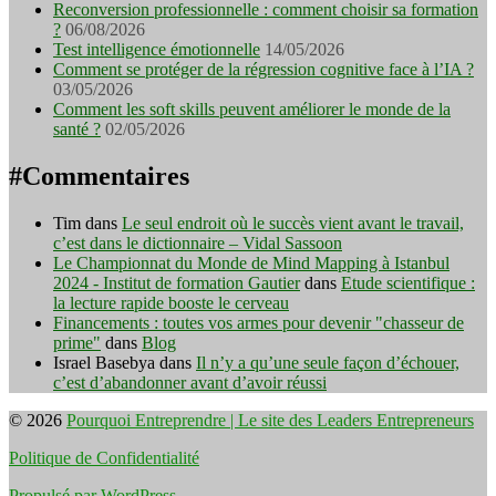
Reconversion professionnelle : comment choisir sa formation
?
06/08/2026
Test intelligence émotionnelle
14/05/2026
Comment se protéger de la régression cognitive face à l’IA ?
03/05/2026
Comment les soft skills peuvent améliorer le monde de la
santé ?
02/05/2026
#Commentaires
Tim
dans
Le seul endroit où le succès vient avant le travail,
c’est dans le dictionnaire – Vidal Sassoon
Le Championnat du Monde de Mind Mapping à Istanbul
2024 - Institut de formation Gautier
dans
Etude scientifique :
la lecture rapide booste le cerveau
Financements : toutes vos armes pour devenir "chasseur de
prime"
dans
Blog
Israel Basebya
dans
Il n’y a qu’une seule façon d’échouer,
c’est d’abandonner avant d’avoir réussi
© 2026
Pourquoi Entreprendre | Le site des Leaders Entrepreneurs
Politique de Confidentialité
Propulsé par WordPress