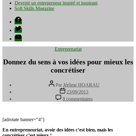
Devenir un entrepreneur inspiré et inspirant
Soft Skills Magazine
Facebook
Twitter
YouTube
Catégories
Entreprenariat
Donnez du sens à vos idées pour mieux les
concrétiser
Auteur
Par
Jérôme HOARAU
de
Date
23/09/2013
l’article
de
sur
8 commentaires
l’article
Donnez
du
sens
à
[adrotate banner=”4″]
vos
En entrepreneuriat, avoir des idées c’est bien, mais les
idées
concrétiser c’est mieux !
pour