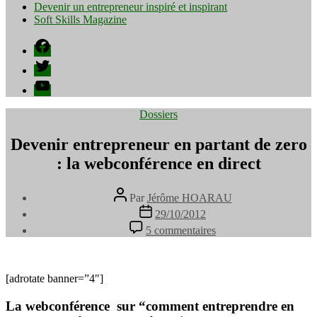
Devenir un entrepreneur inspiré et inspirant
Soft Skills Magazine
Facebook
Twitter
YouTube
Catégories
Dossiers
Devenir entrepreneur en partant de zero
: la webconférence en direct
Auteur
Par
Jérôme HOARAU
de
Date
29/10/2012
l’article
de
sur
5 commentaires
l’article
Devenir
entrepreneur
en
partant
[adrotate banner=”4″]
de
zero
La webconférence sur “comment entreprendre en
: