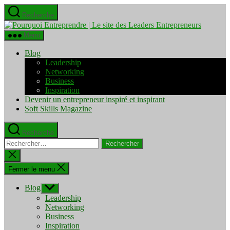
Aller
Recherche
au
Pourquo
contenu
Entrepre
Menu
|
Le
Blog
site
Leadership
des
Networking
Leaders
Business
Entrepre
Inspiration
Devenir un entrepreneur inspiré et inspirant
Soft Skills Magazine
Recherche
Rechercher :
Fermer
la
recherche
Fermer le menu
Blog
Afficher
le
Leadership
sous-
Networking
menu
Business
Inspiration