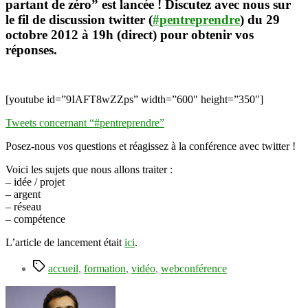
partant de zéro” est lancée ! Discutez avec nous sur
la
le fil de discussion twitter (
#pentreprendre
) du 29
webconférence
octobre 2012 à 19h (direct) pour obtenir vos
en
direct
réponses.
[youtube id=”9IAFT8wZZps” width=”600″ height=”350″]
Tweets concernant “#pentreprendre”
Posez-nous vos questions et réagissez à la conférence avec twitter !
Voici les sujets que nous allons traiter :
– idée / projet
– argent
– réseau
– compétence
L’article de lancement était
ici
.
Étiquettes
accueil
,
formation
,
vidéo
,
webconférence