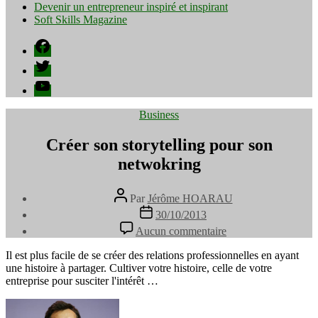
Devenir un entrepreneur inspiré et inspirant
Soft Skills Magazine
Facebook
Twitter
YouTube
Catégories
Business
Créer son storytelling pour son
netwokring
Auteur
Par
Jérôme HOARAU
de
Date
30/10/2013
l’article
de
sur
Aucun commentaire
l’article
Créer
son
Il est plus facile de se créer des relations professionnelles en ayant
storytelling
une histoire à partager. Cultiver votre histoire, celle de votre
pour
entreprise pour susciter l'intérêt …
son
netwokring