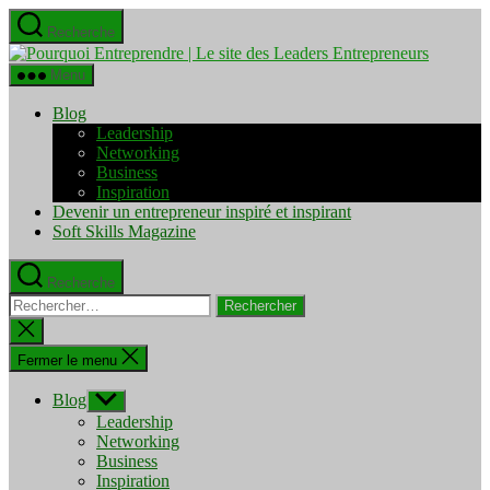
Aller
Recherche
au
Pourquo
contenu
Entrepre
Menu
|
Le
Blog
site
Leadership
des
Networking
Leaders
Business
Entrepre
Inspiration
Devenir un entrepreneur inspiré et inspirant
Soft Skills Magazine
Recherche
Rechercher :
Fermer
la
recherche
Fermer le menu
Blog
Afficher
le
Leadership
sous-
Networking
menu
Business
Inspiration