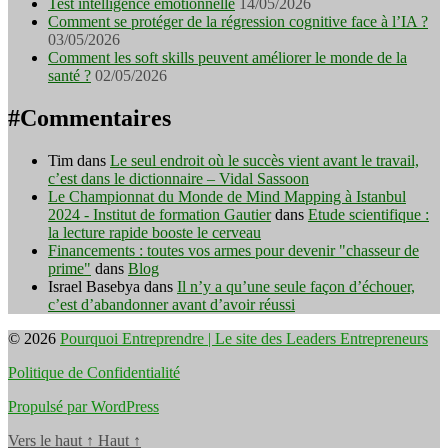
Test intelligence émotionnelle
14/05/2026
Comment se protéger de la régression cognitive face à l’IA ?
03/05/2026
Comment les soft skills peuvent améliorer le monde de la
santé ?
02/05/2026
#Commentaires
Tim
dans
Le seul endroit où le succès vient avant le travail,
c’est dans le dictionnaire – Vidal Sassoon
Le Championnat du Monde de Mind Mapping à Istanbul
2024 - Institut de formation Gautier
dans
Etude scientifique :
la lecture rapide booste le cerveau
Financements : toutes vos armes pour devenir "chasseur de
prime"
dans
Blog
Israel Basebya
dans
Il n’y a qu’une seule façon d’échouer,
c’est d’abandonner avant d’avoir réussi
© 2026
Pourquoi Entreprendre | Le site des Leaders Entrepreneurs
Politique de Confidentialité
Propulsé par WordPress
Vers le haut
↑
Haut
↑