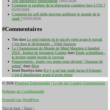
Test intelligence émotionnelle
14/05/2026
Comment se protéger de la régression cognitive face à l’IA ?
03/05/2026
Comment les soft skills peuvent améliorer le monde de la
santé ?
02/05/2026
#Commentaires
Tim
dans
Le seul endroit où le succès vient avant le travail,
c’est dans le dictionnaire – Vidal Sassoon
Le Championnat du Monde de Mind Mapping à Istanbul
2024 - Institut de formation Gautier
dans
Etude scientifique :
la lecture rapide booste le cerveau
Financements : toutes vos armes pour devenir "chasseur de
prime"
dans
Blog
Israel Basebya
dans
Il n’y a qu’une seule façon d’échouer,
c’est d’abandonner avant d’avoir réussi
© 2026
Pourquoi Entreprendre | Le site des Leaders Entrepreneurs
Politique de Confidentialité
Propulsé par WordPress
Vers le haut
↑
Haut
↑