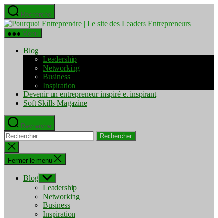
Aller
Recherche
au
Pourquo
contenu
Entrepre
Menu
|
Le
Blog
site
Leadership
des
Networking
Leaders
Business
Entrepre
Inspiration
Devenir un entrepreneur inspiré et inspirant
Soft Skills Magazine
Recherche
Rechercher :
Fermer
la
recherche
Fermer le menu
Blog
Afficher
le
Leadership
sous-
Networking
menu
Business
Inspiration