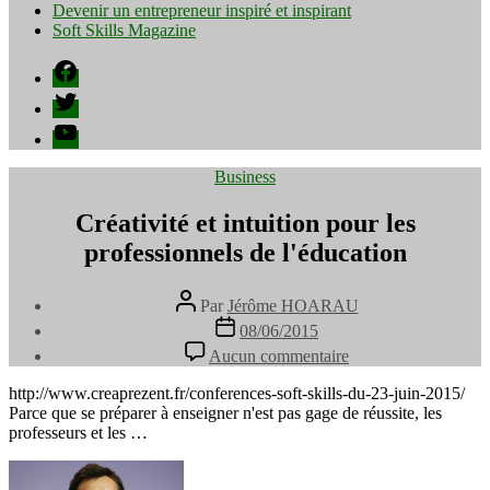
Devenir un entrepreneur inspiré et inspirant
Soft Skills Magazine
Facebook
Twitter
YouTube
Catégories
Business
Créativité et intuition pour les
professionnels de l'éducation
Auteur
Par
Jérôme HOARAU
de
Date
08/06/2015
l’article
de
sur
Aucun commentaire
l’article
Créativité
et
http://www.creaprezent.fr/conferences-soft-skills-du-23-juin-2015/
intuition
Parce que se préparer à enseigner n'est pas gage de réussite, les
pour
professeurs et les …
les
professionnels
de