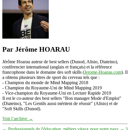
l'éducation
Par Jérôme HOARAU
Jérôme Hoarau auteur de best sellers (Dunod, Alisio, Diateino),
conférencier international (anglais et français) et la référence
francophone dans le domaine des soft skills (
Jerome-Hoarau.com
). Il
a obtenu plusieurs titres de sport du cerveau tels que :
- Champion du monde de Mind Mapping 2018
- Champion du Royaume-Uni de Mind Mapping 2019
- Vice-champion du Royaume-Uni en Lecture Rapide 2019
Il est le co-auteur des best sellers "Bon manager Mode d'Emploi"
(Diateino), "Les Gentils aussi méritent de réussir" (Alisio) et de
"Soft Skills (Dunod).
Voir l’archive
→
←
Professionnels de l'éducation, métiers vitaux pour notre pays
→
3