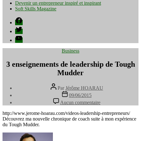
Devenir un entrepreneur inspiré et inspirant
Soft Skills Magazine
Facebook
Twitter
YouTube
Catégories
Business
3 enseignements de leadership de Tough
Mudder
Auteur
Par
Jérôme HOARAU
de
Date
09/06/2015
l’article
de
sur
Aucun commentaire
l’article
3
enseignements
http://www.jerome-hoarau.com/videos-leadership-entrepreneurs/
de
Découvrez ma nouvelle chronique de coach suite à mon expérience
leadership
du Tough Mudder.
de
Tough
Mudder