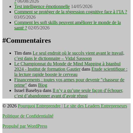
?
06/08/2026
Test intelligence émotionnelle
14/05/2026
Comment se protéger de la régression cognitive face à l’IA ?
03/05/2026
Comment les soft skills peuvent améliorer le monde de la
santé ?
02/05/2026
#Commentaires
Tim
dans
Le seul endroit où le succès vient avant le travail,
c’est dans le dictionnaire – Vidal Sassoon
Le Championnat du Monde de Mind Mapping à Istanbul
2024 - Institut de formation Gautier
dans
Etude scientifique :
la lecture rapide booste le cerveau
Financements : toutes vos armes pour devenir "chasseur de
prime"
dans
Blog
Israel Basebya
dans
Il n’y a qu’une seule façon d’échouer,
c’est d’abandonner avant d’avoir réussi
© 2026
Pourquoi Entreprendre | Le site des Leaders Entrepreneurs
Politique de Confidentialité
Propulsé par WordPress