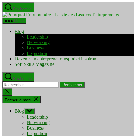
Aller
Recherche
au
Pourquo
contenu
Entrepre
Menu
|
Le
Blog
site
Leadership
des
Networking
Leaders
Business
Entrepre
Inspiration
Devenir un entrepreneur inspiré et inspirant
Soft Skills Magazine
Recherche
Rechercher :
Fermer
la
recherche
Fermer le menu
Blog
Afficher
le
Leadership
sous-
Networking
menu
Business
Inspiration