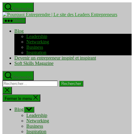
Aller
Recherche
au
Pourquo
contenu
Entrepre
Menu
|
Le
Blog
site
Leadership
des
Networking
Leaders
Business
Entrepre
Inspiration
Devenir un entrepreneur inspiré et inspirant
Soft Skills Magazine
Recherche
Rechercher :
Fermer
la
recherche
Fermer le menu
Blog
Afficher
le
Leadership
sous-
Networking
menu
Business
Inspiration