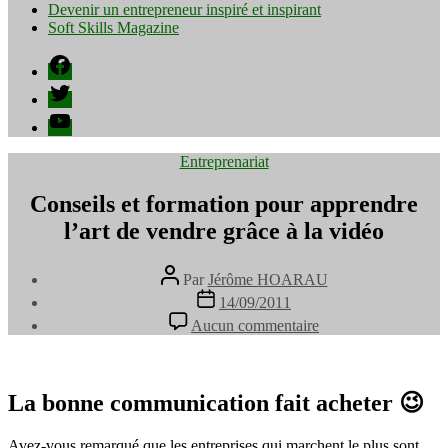
Devenir un entrepreneur inspiré et inspirant
Soft Skills Magazine
Facebook
Twitter
YouTube
Catégories
Entreprenariat
Conseils et formation pour apprendre
l’art de vendre grâce à la vidéo
Auteur
Par
Jérôme HOARAU
de
Date
14/09/2011
l’article
de
sur
Aucun commentaire
l’article
Conseils
et
formation
pour
La bonne communication fait acheter 😉
apprendre
l’art
Avez-vous remarqué que les entreprises qui marchent le plus sont
de