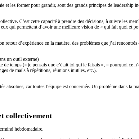
mie et les former pour grandir, sont des grands principes de leadership i
ollective. C’est cette capacité à prendre des décisions, à suivre les mem
ux qui permettent d’avoir une meilleure vision de « qui fait quoi et pou
retour d’expérience en la matière, des problèmes que j’ai rencontrés du
ns un outil externe)
 de temps (« je pensais que c’était toi qui le faisais », « pourquoi ce n’
s de mails à répétitions, réunions inutiles, etc.).
rités absolues, car toutes l’équipe est concernée. Un problème dans la man
et collectivement
stermind hebdomadaire.