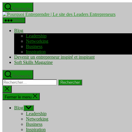
Aller
Recherche
au
Pourquo
contenu
Entrepre
Menu
|
Le
Blog
site
Leadership
des
Networking
Leaders
Business
Entrepre
Inspiration
Devenir un entrepreneur inspiré et inspirant
Soft Skills Magazine
Recherche
Rechercher :
Fermer
la
recherche
Fermer le menu
Blog
Afficher
le
Leadership
sous-
Networking
menu
Business
Inspiration