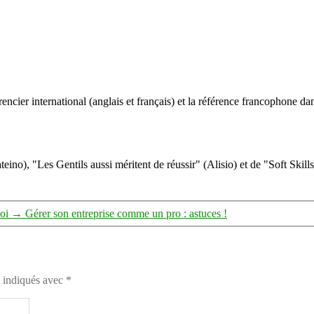
ncier international (anglais et français) et la référence francophone dan
eino), "Les Gentils aussi méritent de réussir" (Alisio) et de "Soft Skill
oi
→
Gérer son entreprise comme un pro : astuces !
t indiqués avec
*