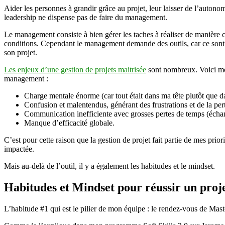
Aider les personnes à grandir grâce au projet, leur laisser de l’autono
leadership ne dispense pas de faire du management.
Le management consiste à bien gérer les taches à réaliser de manière c
conditions. Cependant le management demande des outils, car ce sont e
son projet.
Les enjeux d’une gestion de projets maitrisée
sont nombreux. Voici mon 
management :
Charge mentale énorme (car tout était dans ma tête plutôt que da
Confusion et malentendus, générant des frustrations et de la perte
Communication inefficiente avec grosses pertes de temps (échange
Manque d’efficacité globale.
C’est pour cette raison que la gestion de projet fait partie de mes prio
impactée.
Mais au-delà de l’outil, il y a également les habitudes et le mindset.
Habitudes et Mindset pour réussir un proj
L’habitude #1 qui est le pilier de mon équipe : le rendez-vous de Ma