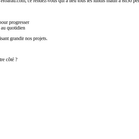
oarau.com, ce rendez-vous qui a lieu tous les lundis matin à 8h30 per
pour progresser
 au quotidien
sant grandir nos projets.
tre côté ?