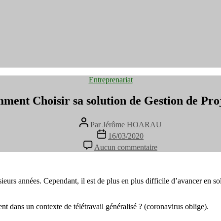
Catégories
Entreprenariat
ment Choisir sa solution de Gestion de Proj
Auteur
Par
Jérôme HOARAU
de
Date
16/03/2020
l’article
de
sur
Aucun commentaire
l’article
Comment
Choisir
sa
solution
sieurs années. Cependant, il est de plus en plus difficile d’avancer en s
de
Gestion
t dans un contexte de télétravail généralisé ? (coronavirus oblige).
de
Projet