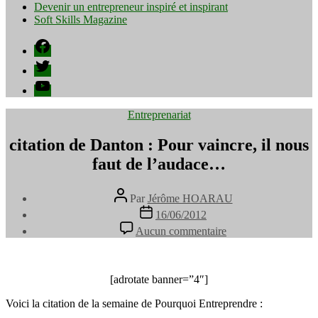
Devenir un entrepreneur inspiré et inspirant
Soft Skills Magazine
Facebook
Twitter
YouTube
Catégories
Entreprenariat
citation de Danton : Pour vaincre, il nous
faut de l’audace…
Auteur
Par
Jérôme HOARAU
de
Date
16/06/2012
l’article
de
sur
Aucun commentaire
l’article
citation
de
Danton
:
[adrotate banner=”4″]
Pour
Voici la citation de la semaine de Pourquoi Entreprendre :
vaincre,
il