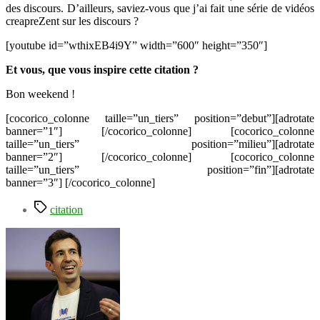
des discours. D’ailleurs, saviez-vous que j’ai fait une série de vidéos
creapreZent sur les discours ?
[youtube id=”wthixEB4i9Y” width=”600″ height=”350″]
Et vous, que vous inspire cette citation ?
Bon weekend !
[cocorico_colonne taille=”un_tiers” position=”debut”][adrotate
banner=”1″] [/cocorico_colonne] [cocorico_colonne
taille=”un_tiers” position=”milieu”][adrotate
banner=”2″] [/cocorico_colonne] [cocorico_colonne
taille=”un_tiers” position=”fin”][adrotate
banner=”3″] [/cocorico_colonne]
Étiquettes
citation