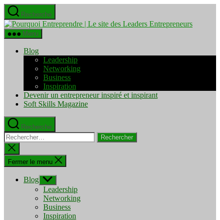
Aller
Recherche
au
Pourquo
contenu
Entrepre
Menu
|
Le
Blog
site
Leadership
des
Networking
Leaders
Business
Entrepre
Inspiration
Devenir un entrepreneur inspiré et inspirant
Soft Skills Magazine
Recherche
Rechercher :
Fermer
la
recherche
Fermer le menu
Blog
Afficher
le
Leadership
sous-
Networking
menu
Business
Inspiration