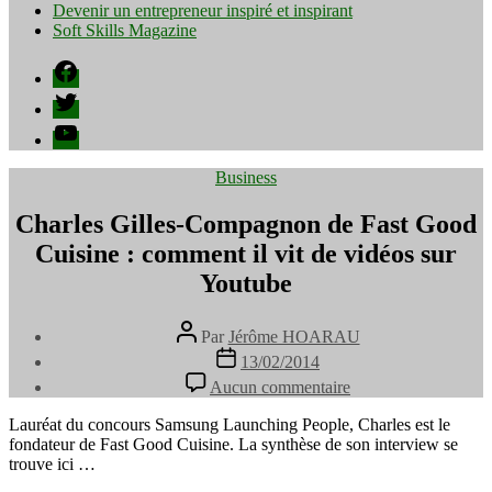
Devenir un entrepreneur inspiré et inspirant
Soft Skills Magazine
Facebook
Twitter
YouTube
Catégories
Business
Charles Gilles-Compagnon de Fast Good
Cuisine : comment il vit de vidéos sur
Youtube
Auteur
Par
Jérôme HOARAU
de
Date
13/02/2014
l’article
de
sur
Aucun commentaire
l’article
Charles
Gilles-
Lauréat du concours Samsung Launching People, Charles est le
Compagnon
fondateur de Fast Good Cuisine. La synthèse de son interview se
de
trouve ici …
Fast