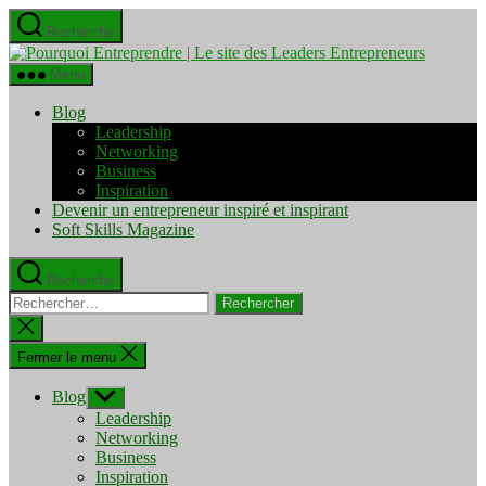
Aller
Recherche
au
Pourquo
contenu
Entrepre
Menu
|
Le
Blog
site
Leadership
des
Networking
Leaders
Business
Entrepre
Inspiration
Devenir un entrepreneur inspiré et inspirant
Soft Skills Magazine
Recherche
Rechercher :
Fermer
la
recherche
Fermer le menu
Blog
Afficher
le
Leadership
sous-
Networking
menu
Business
Inspiration