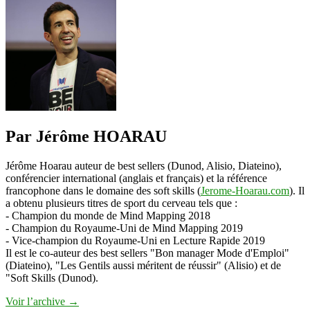
Good
Cuisine
:
comment
il
vit
de
vidéos
sur
Youtube
Par Jérôme HOARAU
Jérôme Hoarau auteur de best sellers (Dunod, Alisio, Diateino),
conférencier international (anglais et français) et la référence
francophone dans le domaine des soft skills (
Jerome-Hoarau.com
). Il
a obtenu plusieurs titres de sport du cerveau tels que :
- Champion du monde de Mind Mapping 2018
- Champion du Royaume-Uni de Mind Mapping 2019
- Vice-champion du Royaume-Uni en Lecture Rapide 2019
Il est le co-auteur des best sellers "Bon manager Mode d'Emploi"
(Diateino), "Les Gentils aussi méritent de réussir" (Alisio) et de
"Soft Skills (Dunod).
Voir l’archive
→