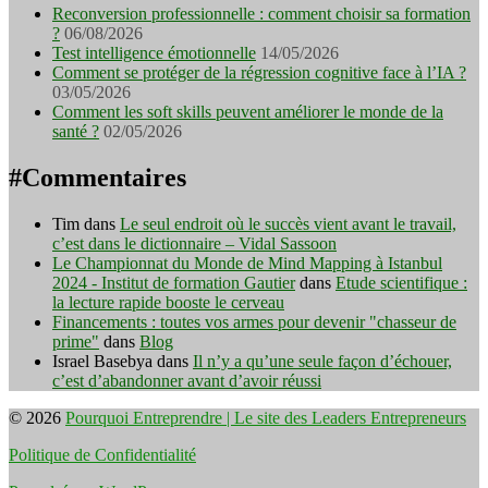
Reconversion professionnelle : comment choisir sa formation
?
06/08/2026
Test intelligence émotionnelle
14/05/2026
Comment se protéger de la régression cognitive face à l’IA ?
03/05/2026
Comment les soft skills peuvent améliorer le monde de la
santé ?
02/05/2026
#Commentaires
Tim
dans
Le seul endroit où le succès vient avant le travail,
c’est dans le dictionnaire – Vidal Sassoon
Le Championnat du Monde de Mind Mapping à Istanbul
2024 - Institut de formation Gautier
dans
Etude scientifique :
la lecture rapide booste le cerveau
Financements : toutes vos armes pour devenir "chasseur de
prime"
dans
Blog
Israel Basebya
dans
Il n’y a qu’une seule façon d’échouer,
c’est d’abandonner avant d’avoir réussi
© 2026
Pourquoi Entreprendre | Le site des Leaders Entrepreneurs
Politique de Confidentialité