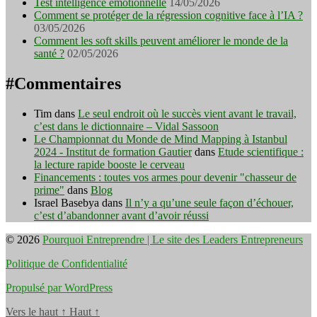
Test intelligence émotionnelle
14/05/2026
Comment se protéger de la régression cognitive face à l’IA ?
03/05/2026
Comment les soft skills peuvent améliorer le monde de la
santé ?
02/05/2026
#Commentaires
Tim
dans
Le seul endroit où le succès vient avant le travail,
c’est dans le dictionnaire – Vidal Sassoon
Le Championnat du Monde de Mind Mapping à Istanbul
2024 - Institut de formation Gautier
dans
Etude scientifique :
la lecture rapide booste le cerveau
Financements : toutes vos armes pour devenir "chasseur de
prime"
dans
Blog
Israel Basebya
dans
Il n’y a qu’une seule façon d’échouer,
c’est d’abandonner avant d’avoir réussi
© 2026
Pourquoi Entreprendre | Le site des Leaders Entrepreneurs
Politique de Confidentialité
Propulsé par WordPress
Vers le haut
↑
Haut
↑