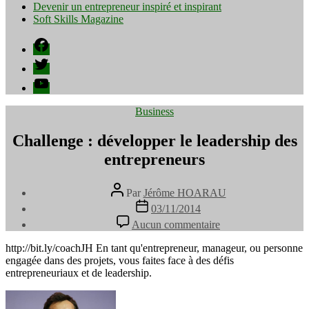
Devenir un entrepreneur inspiré et inspirant
Soft Skills Magazine
Facebook
Twitter
YouTube
Catégories
Business
Challenge : développer le leadership des
entrepreneurs
Auteur
Par
Jérôme HOARAU
de
Date
03/11/2014
l’article
de
sur
Aucun commentaire
l’article
Challenge
:
http://bit.ly/coachJH En tant qu'entrepreneur, manageur, ou personne
développer
engagée dans des projets, vous faites face à des défis
le
entrepreneuriaux et de leadership.
leadership
des
entrepreneurs