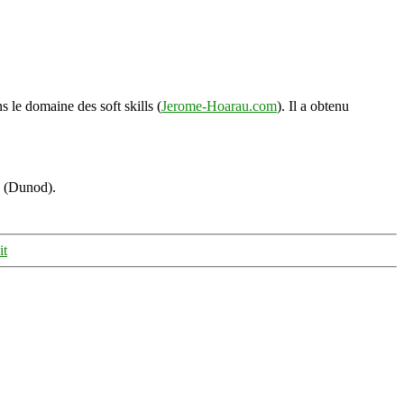
s le domaine des soft skills (
Jerome-Hoarau.com
). Il a obtenu
s (Dunod).
it