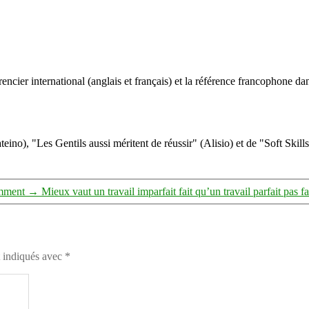
ncier international (anglais et français) et la référence francophone dan
eino), "Les Gentils aussi méritent de réussir" (Alisio) et de "Soft Skill
emment
→
Mieux vaut un travail imparfait fait qu’un travail parfait pas fa
t indiqués avec
*