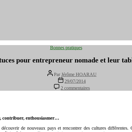
Catégories
Bonnes pratiques
tuces pour entrepreneur nomade et leur tab
Auteur
Par
Jérôme HOARAU
de
Date
29/07/2014
l’article
de
sur
2 commentaires
l’article
5
astuces
pour
entrepreneur
nomade
er, contribuer, enthousiasmer…
et
leur
, découvrir de nouveaux pays et rencontrer des cultures différentes
tablette