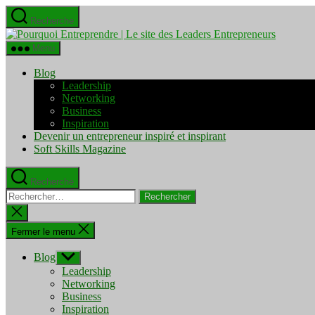
Aller
Recherche
au
Pourquo
contenu
Entrepre
Menu
|
Le
Blog
site
Leadership
des
Networking
Leaders
Business
Entrepre
Inspiration
Devenir un entrepreneur inspiré et inspirant
Soft Skills Magazine
Recherche
Rechercher :
Fermer
la
recherche
Fermer le menu
Blog
Afficher
le
Leadership
sous-
Networking
menu
Business
Inspiration