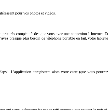
intéressant pour vos photos et vidéos.
 prix très compétitifs dès que vous avez une connexion à Internet. Et
ez presque plus besoin de téléphone portable en fait, votre tablette
ps”. L’application enregistrera alors votre carte (que vous pourrez
ieux qui vous intéressent les codes wifi comme vous pouvez le voir ci-