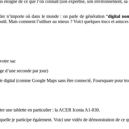
lus éloigné de ce que l’on connait (son expertise, son environnement, sa c
iller n’importe où dans le monde : on parle de génération “
digital no
outil. Mais comment l’utiliser au mieux ? Voici quelques trucs et astuce
 votre sac
enge d’une seconde par jour)
made digital (comme Google Maps sans être connecté, Foursquare pour tr
ter une tablette en particulier : la ACER Iconia A1-830.
e je participe également. Voici une vidéo de démonstration de ce qu’il 