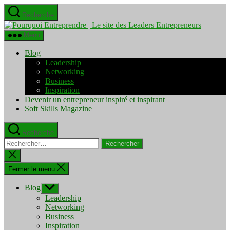
Aller
Recherche
au
Pourquo
contenu
Entrepre
Menu
|
Le
Blog
site
Leadership
des
Networking
Leaders
Business
Entrepre
Inspiration
Devenir un entrepreneur inspiré et inspirant
Soft Skills Magazine
Recherche
Rechercher :
Fermer
la
recherche
Fermer le menu
Blog
Afficher
le
Leadership
sous-
Networking
menu
Business
Inspiration