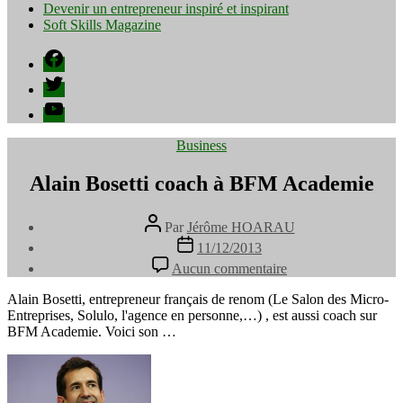
Devenir un entrepreneur inspiré et inspirant
Soft Skills Magazine
Facebook
Twitter
YouTube
Catégories
Business
Alain Bosetti coach à BFM Academie
Auteur
Par
Jérôme HOARAU
de
Date
11/12/2013
l’article
de
sur
Aucun commentaire
l’article
Alain
Bosetti
Alain Bosetti, entrepreneur français de renom (Le Salon des Micro-
coach
Entreprises, Solulo, l'agence en personne,…) , est aussi coach sur
à
BFM Academie. Voici son …
BFM
Academie