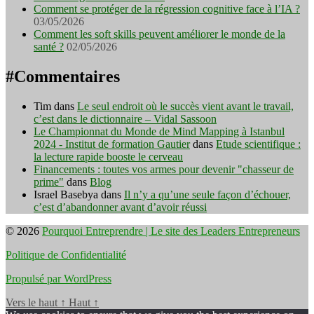
Comment se protéger de la régression cognitive face à l’IA ?
03/05/2026
Comment les soft skills peuvent améliorer le monde de la
santé ?
02/05/2026
#Commentaires
Tim
dans
Le seul endroit où le succès vient avant le travail,
c’est dans le dictionnaire – Vidal Sassoon
Le Championnat du Monde de Mind Mapping à Istanbul
2024 - Institut de formation Gautier
dans
Etude scientifique :
la lecture rapide booste le cerveau
Financements : toutes vos armes pour devenir "chasseur de
prime"
dans
Blog
Israel Basebya
dans
Il n’y a qu’une seule façon d’échouer,
c’est d’abandonner avant d’avoir réussi
© 2026
Pourquoi Entreprendre | Le site des Leaders Entrepreneurs
Politique de Confidentialité
Propulsé par WordPress
Vers le haut
↑
Haut
↑