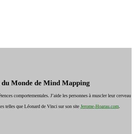
on du Monde de Mind Mapping
tences comportementales. J’aide les personnes à muscler leur cerveau
es telles que Léonard de Vinci sur son site
Jerome-Hoarau.com
.