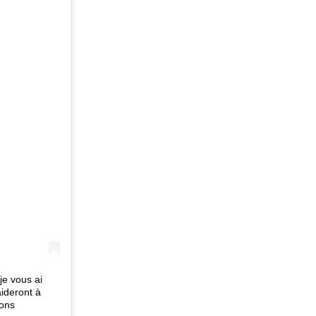
 je vous ai
aideront à
ions