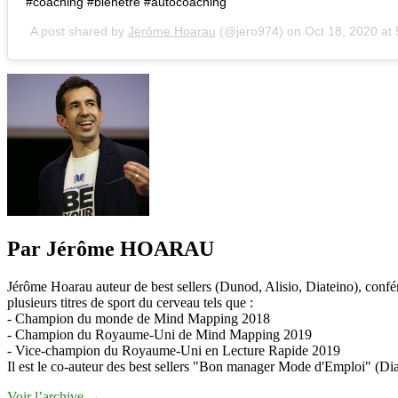
#coaching #bienetre #autocoaching
A post shared by
Jérôme Hoarau
(@jero974) on
Oct 18, 2020 at
Par Jérôme HOARAU
Jérôme Hoarau auteur de best sellers (Dunod, Alisio, Diateino), confére
plusieurs titres de sport du cerveau tels que :
- Champion du monde de Mind Mapping 2018
- Champion du Royaume-Uni de Mind Mapping 2019
- Vice-champion du Royaume-Uni en Lecture Rapide 2019
Il est le co-auteur des best sellers "Bon manager Mode d'Emploi" (Diat
Voir l’archive
→