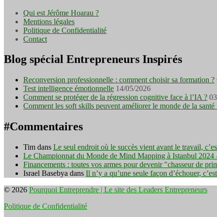
Qui est Jérôme Hoarau ?
Mentions légales
Politique de Confidentialité
Contact
Blog spécial Entrepreneurs Inspirés
Reconversion professionnelle : comment choisir sa formation ?
Test intelligence émotionnelle
14/05/2026
Comment se protéger de la régression cognitive face à l’IA ?
03
Comment les soft skills peuvent améliorer le monde de la santé 
#Commentaires
Tim
dans
Le seul endroit où le succès vient avant le travail, c’
Le Championnat du Monde de Mind Mapping à Istanbul 2024 - I
Financements : toutes vos armes pour devenir "chasseur de pri
Israel Basebya
dans
Il n’y a qu’une seule façon d’échouer, c’es
© 2026
Pourquoi Entreprendre | Le site des Leaders Entrepreneurs
Politique de Confidentialité