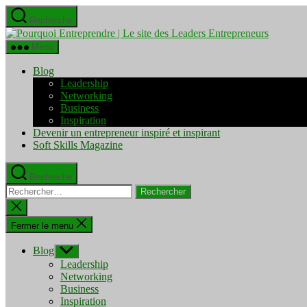
Aller
Recherche
au
Pourquo
contenu
Entrepre
Menu
|
Le
Blog
site
Leadership
des
Networking
Leaders
Business
Entrepre
Inspiration
Devenir un entrepreneur inspiré et inspirant
Soft Skills Magazine
Recherche
Rechercher :
Fermer
la
recherche
Fermer le menu
Blog
Afficher
le
Leadership
sous-
Networking
menu
Business
Inspiration