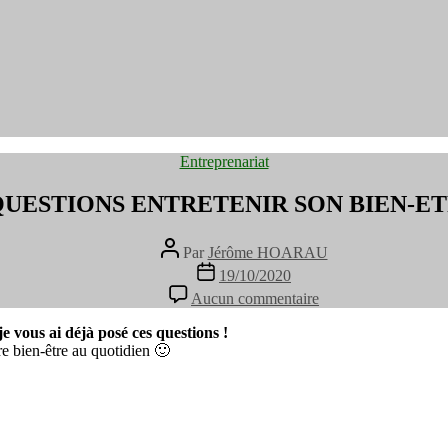
Catégories
Entreprenariat
QUESTIONS ENTRETENIR SON BIEN-E
Auteur
Par
Jérôme HOARAU
de
Date
19/10/2020
l’article
de
sur
Aucun commentaire
l’article
5
QUESTIONS
 je vous ai déjà posé ces questions !
ENTRETENIR
re bien-être au quotidien 🙂
SON
BIEN-
ETRE