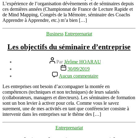
lieux
L’expérience de l’organisation dévènements et de séminaires depuis
pour
ces dernières années (Championnat de France de Lecture Rapide et
l’organisation
de Mind Mapping, Congrès de la Mémoire, séminaire des Coachs
de
Apprendre à Apprendre, etc.) m’a bien […]
séminaires,
réunions
Catégories
Business
Entreprenariat
et
conférences
Les objectifs du séminaire d’entreprise
Auteur
Par
Jérôme HOARAU
de
Date
30/09/2019
l’article
de
sur
Aucun commentaire
l’article
Les
objectifs
Les entreprises ont besoin d’accompagner la montée en
du
compétences (techniques et non techniques) de leurs salariés
séminaire
(collaborateurs, managers et directeurs). Les séminaires de formation
d’entreprise
sont un bon levier à activer pour cela. Comme vous le savez
surement, une de mes activités en tant que conférencier consiste à
intervenir dans les entreprises sur le thème des […]
Catégories
Entreprenariat