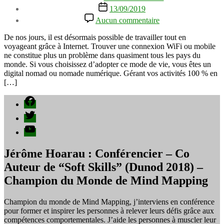
de
Date
13/09/2019
l’article
de
sur
Aucun commentaire
l’article
Ces
métiers
De nos jours, il est désormais possible de travailler tout en
qui
voyageant grâce à Internet. Trouver une connexion WiFi ou mobile
vous
ne constitue plus un problème dans quasiment tous les pays du
permettent
monde. Si vous choisissez d’adopter ce mode de vie, vous êtes un
d’être
digital nomad ou nomade numérique. Gérant vos activités 100 % en
digital
[…]
nomad
Facebook
Twitter
YouTube
Jérôme Hoarau : Conférencier – Co
Auteur de “Soft Skills” (Dunod 2018) –
Champion du Monde de Mind Mapping
Champion du monde de Mind Mapping, j’interviens en conférence
pour former et inspirer les personnes à relever leurs défis grâce aux
compétences comportementales. J’aide les personnes à muscler leur