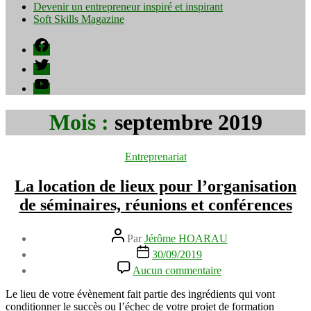
Devenir un entrepreneur inspiré et inspirant
Soft Skills Magazine
Facebook
Twitter
YouTube
Mois :
septembre 2019
Catégories
Entreprenariat
La location de lieux pour l’organisation
de séminaires, réunions et conférences
Auteur
Par
Jérôme HOARAU
de
Date
30/09/2019
l’article
de
sur
Aucun commentaire
l’article
La
location
Le lieu de votre évènement fait partie des ingrédients qui vont
de
conditionner le succès ou l’échec de votre projet de formation