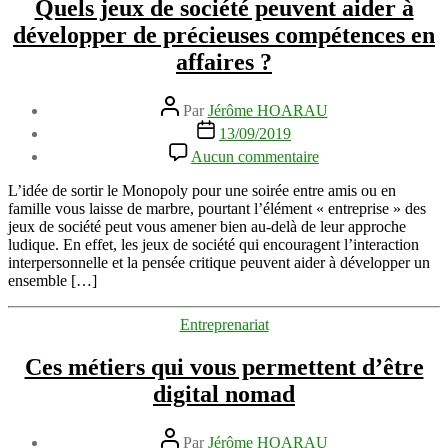
Quels jeux de société peuvent aider à
développer de précieuses compétences en
affaires ?
Auteur
Par
Jérôme HOARAU
de
Date
13/09/2019
l’article
de
sur
Aucun commentaire
l’article
Quels
jeux
L’idée de sortir le Monopoly pour une soirée entre amis ou en
de
famille vous laisse de marbre, pourtant l’élément « entreprise » des
société
jeux de société peut vous amener bien au-delà de leur approche
peuvent
ludique. En effet, les jeux de société qui encouragent l’interaction
aider
interpersonnelle et la pensée critique peuvent aider à développer un
à
ensemble […]
développer
de
Catégories
Entreprenariat
précieuses
compétences
Ces métiers qui vous permettent d’être
en
affaires
digital nomad
?
Auteur
Par
Jérôme HOARAU