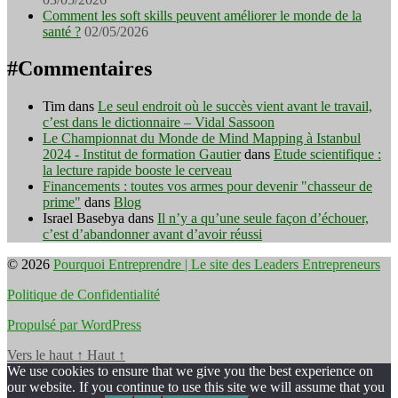
Comment les soft skills peuvent améliorer le monde de la
santé ?
02/05/2026
#Commentaires
Tim
dans
Le seul endroit où le succès vient avant le travail,
c’est dans le dictionnaire – Vidal Sassoon
Le Championnat du Monde de Mind Mapping à Istanbul
2024 - Institut de formation Gautier
dans
Etude scientifique :
la lecture rapide booste le cerveau
Financements : toutes vos armes pour devenir "chasseur de
prime"
dans
Blog
Israel Basebya
dans
Il n’y a qu’une seule façon d’échouer,
c’est d’abandonner avant d’avoir réussi
© 2026
Pourquoi Entreprendre | Le site des Leaders Entrepreneurs
Politique de Confidentialité
Propulsé par WordPress
Vers le haut
↑
Haut
↑
We use cookies to ensure that we give you the best experience on
our website. If you continue to use this site we will assume that you