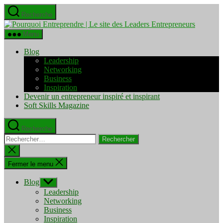
Aller
Recherche
au
Pourquo
contenu
Entrepre
Menu
|
Le
Blog
site
Leadership
des
Networking
Leaders
Business
Entrepre
Inspiration
Devenir un entrepreneur inspiré et inspirant
Soft Skills Magazine
Recherche
Rechercher :
Fermer
la
recherche
Fermer le menu
Blog
Afficher
le
Leadership
sous-
Networking
menu
Business
Inspiration