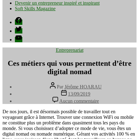
Devenir un entrepreneur inspiré et inspirant
Soft Skills Magazine
Facebook
Twitter
YouTube
Catégories
Entreprenariat
Ces métiers qui vous permettent d’être
digital nomad
Auteur
Par
Jérôme HOARAU
de
Date
13/09/2019
l’article
de
sur
Aucun commentaire
l’article
Ces
métiers
De nos jours, il est désormais possible de travailler tout en
qui
voyageant grâce à Internet. Trouver une connexion WiFi ou mobile
vous
ne constitue plus un problème dans quasiment tous les pays du
permettent
monde. Si vous choisissez d’adopter ce mode de vie, vous êtes un
d’être
digital nomad ou nomade numérique. Gérant vos activités 100 % en
digital