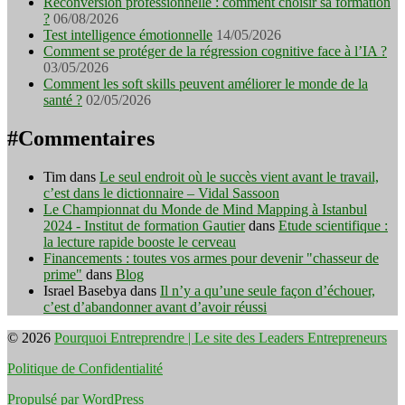
Reconversion professionnelle : comment choisir sa formation
?
06/08/2026
Test intelligence émotionnelle
14/05/2026
Comment se protéger de la régression cognitive face à l’IA ?
03/05/2026
Comment les soft skills peuvent améliorer le monde de la
santé ?
02/05/2026
#Commentaires
Tim
dans
Le seul endroit où le succès vient avant le travail,
c’est dans le dictionnaire – Vidal Sassoon
Le Championnat du Monde de Mind Mapping à Istanbul
2024 - Institut de formation Gautier
dans
Etude scientifique :
la lecture rapide booste le cerveau
Financements : toutes vos armes pour devenir "chasseur de
prime"
dans
Blog
Israel Basebya
dans
Il n’y a qu’une seule façon d’échouer,
c’est d’abandonner avant d’avoir réussi
© 2026
Pourquoi Entreprendre | Le site des Leaders Entrepreneurs
Politique de Confidentialité
Propulsé par WordPress