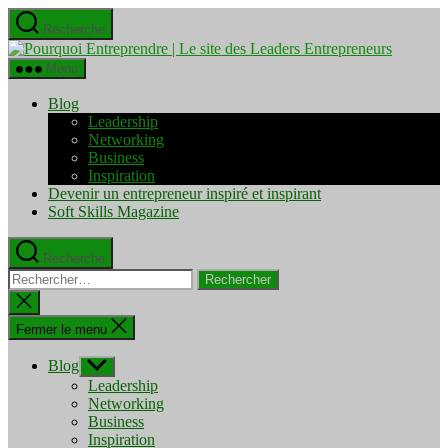
Aller
Recherche
au
Pourquo
contenu
Entrepre
Menu
|
Le
Blog
site
Leadership
des
Networking
Leaders
Business
Entrepre
Inspiration
Devenir un entrepreneur inspiré et inspirant
Soft Skills Magazine
Recherche
Rechercher :
Fermer
la
recherche
Fermer le menu
Blog
Afficher
le
Leadership
sous-
Networking
menu
Business
Inspiration