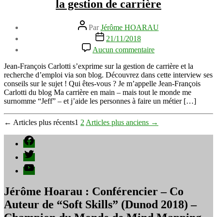
la gestion de carrière
Auteur
Par
Jérôme HOARAU
de
Date
21/11/2018
l’article
de
sur
Aucun commentaire
l’article
Interview
de
Jean-François Carlotti s’exprime sur la gestion de carrière et la
Jean-
recherche d’emploi via son blog. Découvrez dans cette interview ses
François
conseils sur le sujet ! Qui êtes-vous ? Je m’appelle Jean-François
Carlotti
Carlotti du blog Ma carrière en main – mais tout le monde me
sur
surnomme “Jeff” – et j’aide les personnes à faire un métier […]
la
gestion
Pagination
←
Articles
plus récents
1
2
Articles
plus anciens
→
de
carrière
des
Facebook
publications
Twitter
YouTube
Jérôme Hoarau : Conférencier – Co
Auteur de “Soft Skills” (Dunod 2018) –