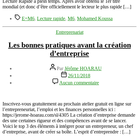
Lecture Rapide à plein temps. Après avoir obtenu le 1er titre
Lecture
mondial (et donc d’être officiellement le lecteur le plus rapide […]
Rapide
Étiquettes
E=M6
,
Lecture rapide
,
M6
,
Mohamed Koussa
Catégories
Entreprenariat
Les bonnes pratiques avant la création
d’entreprise
Auteur
Par
Jérôme HOARAU
de
Date
26/11/2018
l’article
de
sur
Aucun commentaire
l’article
Les
bonnes
pratiques
avant
Inscrivez-vous gratuitement au prochain atelier gratuit en ligne sur
la
l’entrepreneuriat, l’emploi et les finances personnelles ici :
création
https://jerome-hoarau.com/sl/4305 La création d’entreprise demande
d’entreprise
des une certaines rigueur et des compétences avant de se lancer.
Voici le top 3 des éléments à intégrer pour un entrepreneur, un chef
d’entreprise, avant de créer sa boîte. L’esprit d’entreprendre : […]