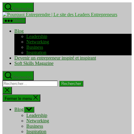
Aller
Recherche
au
Pourquo
contenu
Entrepre
Menu
|
Le
Blog
site
Leadership
des
Networking
Leaders
Business
Entrepre
Inspiration
Devenir un entrepreneur inspiré et inspirant
Soft Skills Magazine
Recherche
Rechercher :
Fermer
la
recherche
Fermer le menu
Blog
Afficher
le
Leadership
sous-
Networking
menu
Business
Inspiration