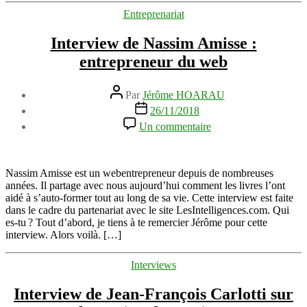
Catégories
Entreprenariat
Interview de Nassim Amisse :
entrepreneur du web
Auteur
Par
Jérôme HOARAU
de
Date
26/11/2018
l’article
de
sur
Un commentaire
l’article
Interview
de
Nassim
Amisse
Nassim Amisse est un webentrepreneur depuis de nombreuses
:
années. Il partage avec nous aujourd’hui comment les livres l’ont
entrepreneur
aidé à s’auto-former tout au long de sa vie. Cette interview est faite
du
dans le cadre du partenariat avec le site LesIntelligences.com. Qui
web
es-tu ? Tout d’abord, je tiens à te remercier Jérôme pour cette
interview. Alors voilà. […]
Catégories
Interviews
Interview de Jean-François Carlotti sur