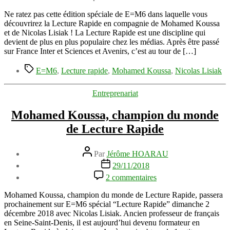
Rapide
dimanche
Ne ratez pas cette édition spéciale de E=M6 dans laquelle vous
2
découvrirez la Lecture Rapide en compagnie de Mohamed Koussa
décembre
et de Nicolas Lisiak ! La Lecture Rapide est une discipline qui
2018
devient de plus en plus populaire chez les médias. Après être passé
à
sur France Inter et Sciences et Avenirs, c’est au tour de […]
20h20
Étiquettes
E=M6
,
Lecture rapide
,
Mohamed Koussa
,
Nicolas Lisiak
Catégories
Entreprenariat
Mohamed Koussa, champion du monde
de Lecture Rapide
Auteur
Par
Jérôme HOARAU
de
Date
29/11/2018
l’article
de
sur
2 commentaires
l’article
Mohamed
Koussa,
Mohamed Koussa, champion du monde de Lecture Rapide, passera
champion
prochainement sur E=M6 spécial “Lecture Rapide” dimanche 2
du
décembre 2018 avec Nicolas Lisiak. Ancien professeur de français
monde
en Seine-Saint-Denis, il est aujourd’hui devenu formateur en
de