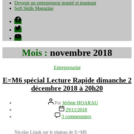
Devenir un entrepreneur inspiré et inspirant
Soft Skills Magazine
Facebook
Twitter
YouTube
Mois :
novembre 2018
Catégories
Entreprenariat
E=M6 spécial Lecture Rapide dimanche 2
décembre 2018 à 20h20
Auteur
Par
Jérôme HOARAU
de
Date
29/11/2018
l’article
de
sur
3 commentaires
l’article
E=M6
spécial
Lecture
Nicolas Lisiak sur le plateau de E=M6