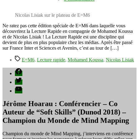
l’article
E=M6
spécial
Lecture
Nicolas Lisiak sur le plateau de E=M6
Rapide
dimanche
Ne ratez pas cette édition spéciale de E=M6 dans laquelle vous
2
découvrirez la Lecture Rapide en compagnie de Mohamed Koussa
décembre
et de Nicolas Lisiak ! La Lecture Rapide est une discipline qui
2018
devient de plus en plus populaire chez les médias. Après être passé
à
sur France Inter et Sciences et Avenirs, c’est au tour de […]
20h20
Étiquettes
E=M6
,
Lecture rapide
,
Mohamed Koussa
,
Nicolas Lisiak
Facebook
Twitter
YouTube
Jérôme Hoarau : Conférencier – Co
Auteur de “Soft Skills” (Dunod 2018) –
Champion du Monde de Mind Mapping
Champion du monde de Mind Mapping, j’interviens en conférence