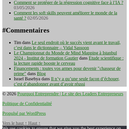
Comment se protéger de la régression cognitive face à l’IA ?
03/05/2026
Comment les soft skills peuvent améliorer le monde de la
santé ?
02/05/2026
#Commentaires
Tim
dans
Le seul endroit où le succès vient avant le travail,
c’est dans le dictionnaire – Vidal Sassoon
Le Championnat du Monde de Mind Mapping à Istanbul
2024 - Institut de formation Gautier
dans
Etude scientifique :
la lecture rapide booste le cerveau
Financements : toutes vos armes pour devenir "chasseur de
prime"
dans
Blog
Israel Basebya
dans
Il n’y a qu’une seule façon d’échouer,
c’est d’abandonner avant d’avoir réussi
© 2026
Pourquoi Entreprendre | Le site des Leaders Entrepreneurs
Politique de Confidentialité
Propulsé par WordPress
Vers le haut
↑
Haut
↑
We use cookies to ensure that we give you the best experience on