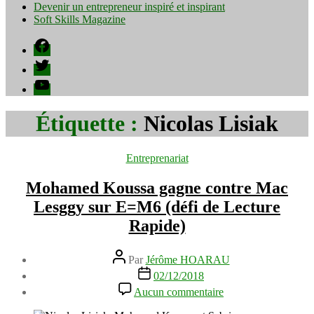
Devenir un entrepreneur inspiré et inspirant
Soft Skills Magazine
Facebook
Twitter
YouTube
Étiquette :
Nicolas Lisiak
Catégories
Entreprenariat
Mohamed Koussa gagne contre Mac
Lesggy sur E=M6 (défi de Lecture
Rapide)
Auteur
Par
Jérôme HOARAU
de
Date
02/12/2018
l’article
de
sur
Aucun commentaire
l’article
Mohamed
Koussa