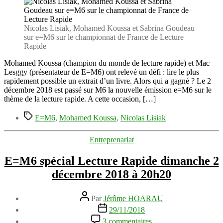
gagne
contre
Mac
Nicolas Lisiak, Mohamed Koussa et Sabrina Goudeau
Lesggy
sur e=M6 sur le championnat de France de Lecture
sur
Rapide
E=M6
(défi
Mohamed Koussa (champion du monde de lecture rapide) et Mac
de
Lesggy (présentateur de E=M6) ont relevé un défi : lire le plus
Lecture
rapidement possible un extrait d’un livre. Alors qui a gagné ? Le 2
Rapide)
décembre 2018 est passé sur M6 la nouvelle émission e=M6 sur le
thème de la lecture rapide. A cette occasion, […]
Étiquettes
E=M6
,
Mohamed Koussa
,
Nicolas Lisiak
Catégories
Entreprenariat
E=M6 spécial Lecture Rapide dimanche 2
décembre 2018 à 20h20
Auteur
Par
Jérôme HOARAU
de
Date
29/11/2018
l’article
de
sur
3 commentaires