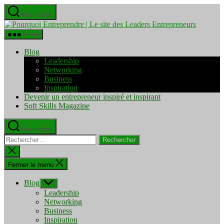
Aller
Recherche
au
Pourquo
contenu
Entrepre
Menu
|
Le
Blog
site
Leadership
des
Networking
Leaders
Business
Entrepre
Inspiration
Devenir un entrepreneur inspiré et inspirant
Soft Skills Magazine
Recherche
Rechercher :
Fermer
la
recherche
Fermer le menu
Blog
Afficher
le
Leadership
sous-
Networking
menu
Business
Inspiration