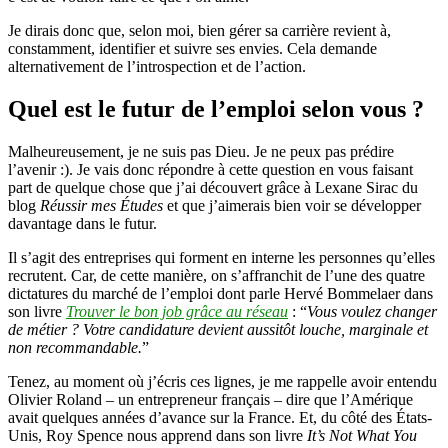
Je dirais donc que, selon moi, bien gérer sa carrière revient à,
constamment, identifier et suivre ses envies. Cela demande
alternativement de l’introspection et de l’action.
Quel est le futur de l’emploi selon vous ?
Malheureusement, je ne suis pas Dieu. Je ne peux pas prédire
l’avenir :). Je vais donc répondre à cette question en vous faisant
part de quelque chose que j’ai découvert grâce à Lexane Sirac du
blog
Réussir mes Études
et que j’aimerais bien voir se développer
davantage dans le futur.
Il s’agit des entreprises qui forment en interne les personnes qu’elles
recrutent. Car, de cette manière, on s’affranchit de l’une des quatre
dictatures du marché de l’emploi dont parle Hervé Bommelaer dans
son livre
Trouver le bon job grâce au réseau
: “
Vous voulez changer
de métier ? Votre candidature devient aussitôt louche, marginale et
non recommandable.
”
Tenez, au moment où j’écris ces lignes, je me rappelle avoir entendu
Olivier Roland – un entrepreneur français – dire que l’Amérique
avait quelques années d’avance sur la France. Et, du côté des États-
Unis, Roy Spence nous apprend dans son livre
It’s Not What You