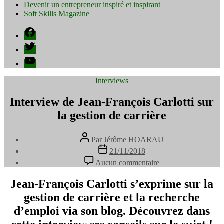
Devenir un entrepreneur inspiré et inspirant
Soft Skills Magazine
Facebook
Twitter
YouTube
Catégories
Interviews
Interview de Jean-François Carlotti sur
la gestion de carrière
Auteur
Par
Jérôme HOARAU
de
Date
21/11/2018
l’article
de
sur
Aucun commentaire
l’article
Interview
de
Jean-François Carlotti s’exprime sur la
Jean-
gestion de carrière et la recherche
François
Carlotti
d’emploi via son blog. Découvrez dans
sur
la