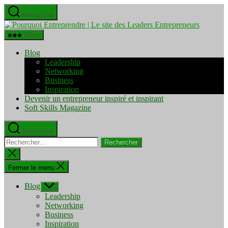
Aller
Recherche
au
Pourquo
contenu
Entrepre
Menu
|
Le
Blog
site
Leadership
des
Networking
Leaders
Business
Entrepre
Inspiration
Devenir un entrepreneur inspiré et inspirant
Soft Skills Magazine
Recherche
Rechercher :
Fermer
la
recherche
Fermer le menu
Blog
Afficher
le
Leadership
sous-
Networking
menu
Business
Inspiration