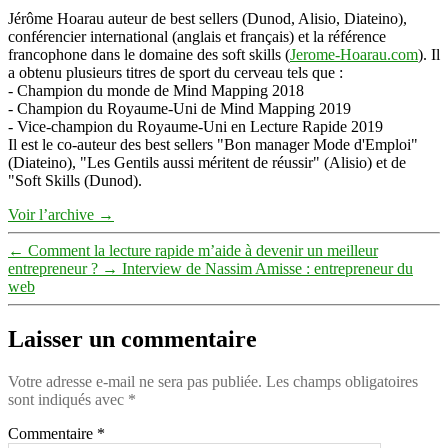
Jérôme Hoarau auteur de best sellers (Dunod, Alisio, Diateino),
conférencier international (anglais et français) et la référence
francophone dans le domaine des soft skills (
Jerome-Hoarau.com
). Il
a obtenu plusieurs titres de sport du cerveau tels que :
- Champion du monde de Mind Mapping 2018
- Champion du Royaume-Uni de Mind Mapping 2019
- Vice-champion du Royaume-Uni en Lecture Rapide 2019
Il est le co-auteur des best sellers "Bon manager Mode d'Emploi"
(Diateino), "Les Gentils aussi méritent de réussir" (Alisio) et de
"Soft Skills (Dunod).
Voir l’archive
→
←
Comment la lecture rapide m’aide à devenir un meilleur
entrepreneur ?
→
Interview de Nassim Amisse : entrepreneur du
web
Laisser un commentaire
Votre adresse e-mail ne sera pas publiée.
Les champs obligatoires
sont indiqués avec
*
Commentaire
*