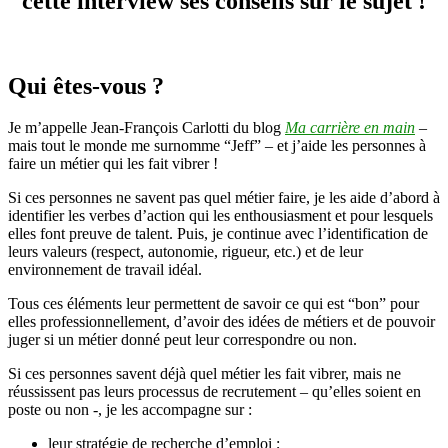
cette interview ses conseils sur le sujet !
gestion
de
carrière
Qui êtes-vous ?
Je m’appelle Jean-François Carlotti du blog
Ma carrière en main
–
mais tout le monde me surnomme “Jeff” – et j’aide les personnes à
faire un métier qui les fait vibrer !
Si ces personnes ne savent pas quel métier faire, je les aide d’abord à
identifier les verbes d’action qui les enthousiasment et pour lesquels
elles font preuve de talent. Puis, je continue avec l’identification de
leurs valeurs (respect, autonomie, rigueur, etc.) et de leur
environnement de travail idéal.
Tous ces éléments leur permettent de savoir ce qui est “bon” pour
elles professionnellement, d’avoir des idées de métiers et de pouvoir
juger si un métier donné peut leur correspondre ou non.
Si ces personnes savent déjà quel métier les fait vibrer, mais ne
réussissent pas leurs processus de recrutement – qu’elles soient en
poste ou non -, je les accompagne sur :
leur stratégie de recherche d’emploi ;