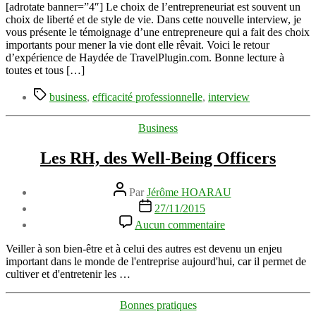
d’une
[adrotate banner=”4″] Le choix de l’entrepreneuriat est souvent un
entrepreneure
choix de liberté et de style de vie. Dans cette nouvelle interview, je
en
vous présente le témoignage d’une entrepreneure qui a fait des choix
ligne
importants pour mener la vie dont elle rêvait. Voici le retour
déterminée
d’expérience de Haydée de TravelPlugin.com. Bonne lecture à
toutes et tous […]
Étiquettes
business
,
efficacité professionnelle
,
interview
Catégories
Business
Les RH, des Well-Being Officers
Auteur
Par
Jérôme HOARAU
de
Date
27/11/2015
l’article
de
sur
Aucun commentaire
l’article
Les
RH,
Veiller à son bien-être et à celui des autres est devenu un enjeu
des
important dans le monde de l'entreprise aujourd'hui, car il permet de
Well-
cultiver et d'entretenir les …
Being
Officers
Catégories
Bonnes pratiques