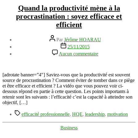
Quand la productivité mène à la
procrastination : soyez efficace et
efficient
Auteur
Par
Jérôme HOARAU
de
Date
25/11/2015
l’article
de
sur
Aucun commentaire
l’article
Quand
la
productivité
mène
[adrotate banner=”4″] Saviez-vous que la productivité est souvent
à
source de procrastination ? Comment éviter de tomber dans ce piège
la
et être efficace et efficient ? La vidéo que vous pouvez voir ci-
procrastination
dessous répond en partie à cette question. Les points importants à
:
retenir sont les suivants : l’efficacité c’est la capacité à atteindre son
soyez
objectif, […]
efficace
Étiquettes
et
efficacité professionnelle
,
HQE
,
leadership
,
motivation
efficient
Catégories
Business