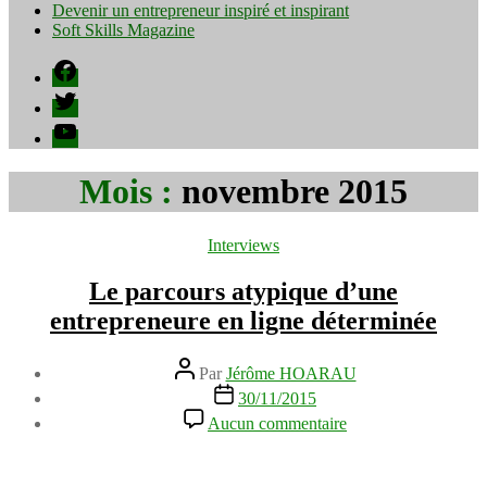
Devenir un entrepreneur inspiré et inspirant
Soft Skills Magazine
Facebook
Twitter
YouTube
Mois :
novembre 2015
Catégories
Interviews
Le parcours atypique d’une
entrepreneure en ligne déterminée
Auteur
Par
Jérôme HOARAU
de
Date
30/11/2015
l’article
de
sur
Aucun commentaire
l’article
Le
parcours
atypique