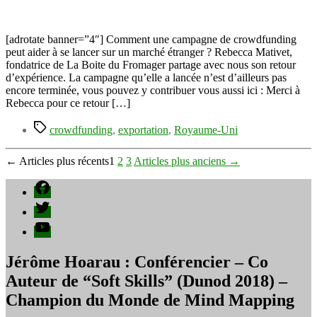
à
l’étranger
avec
[adrotate banner=”4″] Comment une campagne de crowdfunding
une
peut aider à se lancer sur un marché étranger ? Rebecca Mativet,
campagne
fondatrice de La Boite du Fromager partage avec nous son retour
de
d’expérience. La campagne qu’elle a lancée n’est d’ailleurs pas
crowdfunding
encore terminée, vous pouvez y contribuer vous aussi ici : Merci à
–
Rebecca pour ce retour […]
expérience
Étiquettes
de
crowdfunding
,
exportation
,
Royaume-Uni
La
Boite
Pagination
←
Articles
plus récents
1
2
3
Articles
plus anciens
→
du
Fromager
des
Facebook
publications
Twitter
YouTube
Jérôme Hoarau : Conférencier – Co
Auteur de “Soft Skills” (Dunod 2018) –
Champion du Monde de Mind Mapping