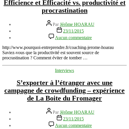
Efficience et Efficacité vs. productivité et
procrastination
Auteur
Par
Jérôme HOARAU
de
Date
23/11/2015
l’article
de
sur
Aucun commentaire
l’article
Efficience
et
http://www.pourquoi-entreprendre.fr/coaching-jerome-hoarau
Efficacité
Saviez-vous que la productivité est souvent source de
vs.
procrastination ? Comment éviter de tomber …
productivité
et
Catégories
Interviews
procrastination
S’exporter à l’étranger avec une
campagne de crowdfunding – expérience
de La Boite du Fromager
Auteur
Par
Jérôme HOARAU
de
Date
23/11/2015
l’article
de
sur
Aucun commentaire
l’article
S’exporter