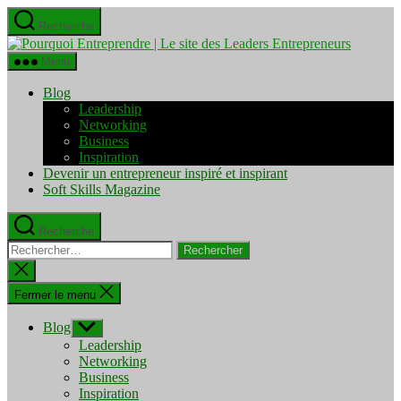
Aller
Recherche
au
Pourquo
contenu
Entrepre
Menu
|
Le
Blog
site
Leadership
des
Networking
Leaders
Business
Entrepre
Inspiration
Devenir un entrepreneur inspiré et inspirant
Soft Skills Magazine
Recherche
Rechercher :
Fermer
la
recherche
Fermer le menu
Blog
Afficher
le
Leadership
sous-
Networking
menu
Business
Inspiration