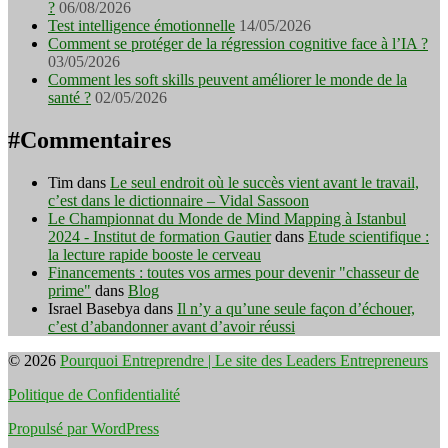
?
06/08/2026
Test intelligence émotionnelle
14/05/2026
Comment se protéger de la régression cognitive face à l’IA ?
03/05/2026
Comment les soft skills peuvent améliorer le monde de la
santé ?
02/05/2026
#Commentaires
Tim
dans
Le seul endroit où le succès vient avant le travail,
c’est dans le dictionnaire – Vidal Sassoon
Le Championnat du Monde de Mind Mapping à Istanbul
2024 - Institut de formation Gautier
dans
Etude scientifique :
la lecture rapide booste le cerveau
Financements : toutes vos armes pour devenir "chasseur de
prime"
dans
Blog
Israel Basebya
dans
Il n’y a qu’une seule façon d’échouer,
c’est d’abandonner avant d’avoir réussi
© 2026
Pourquoi Entreprendre | Le site des Leaders Entrepreneurs
Politique de Confidentialité
Propulsé par WordPress