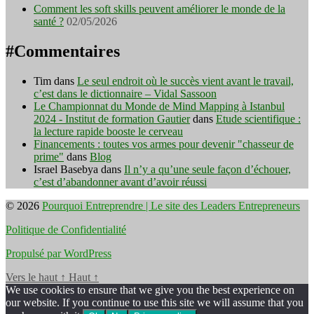
Comment les soft skills peuvent améliorer le monde de la
santé ?
02/05/2026
#Commentaires
Tim
dans
Le seul endroit où le succès vient avant le travail,
c’est dans le dictionnaire – Vidal Sassoon
Le Championnat du Monde de Mind Mapping à Istanbul
2024 - Institut de formation Gautier
dans
Etude scientifique :
la lecture rapide booste le cerveau
Financements : toutes vos armes pour devenir "chasseur de
prime"
dans
Blog
Israel Basebya
dans
Il n’y a qu’une seule façon d’échouer,
c’est d’abandonner avant d’avoir réussi
© 2026
Pourquoi Entreprendre | Le site des Leaders Entrepreneurs
Politique de Confidentialité
Propulsé par WordPress
Vers le haut
↑
Haut
↑
We use cookies to ensure that we give you the best experience on
our website. If you continue to use this site we will assume that you