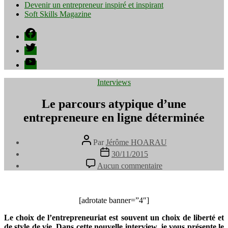
Devenir un entrepreneur inspiré et inspirant
Soft Skills Magazine
Facebook
Twitter
YouTube
Catégories
Interviews
Le parcours atypique d’une
entrepreneure en ligne déterminée
Auteur
Par
Jérôme HOARAU
de
Date
30/11/2015
l’article
de
sur
Aucun commentaire
l’article
Le
parcours
atypique
d’une
[adrotate banner=”4″]
entrepreneure
Le choix de l’entrepreneuriat est souvent un choix de liberté et
en
de style de vie. Dans cette nouvelle interview, je vous présente le
ligne