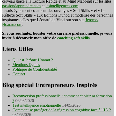
cerveau grâce à la Lecture Rapide et au Mind Mapping sur les sites
passiondapprendre.com
et
lesintelligences.com
.
Je suis également co-auteur des ouvrages « Soft Skills » et « Le
Réflexe Soft Skills » aux Editions Dunod et modélise des personnes
inspirantes telles que Léonard de Vinci sur son site
Jerome-
Hoarau.com
.
Si vous souhaitez booster votre carrière professionnelle, je vous
invite à découvrir mon offre de
coaching soft skills
.
Liens Utiles
Qui est Jérôme Hoarau ?
Mentions légales
Politique de Confidentialité
Contact
Blog spécial Entrepreneurs Inspirés
Reconversion professionnelle : comment choisir sa formation
?
06/08/2026
Test intelligence émotionnelle
14/05/2026
Comment se protéger de la régression cognitive face à l’IA ?
03/05/2026