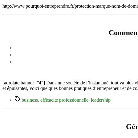
http://www.pourquoi-entreprendre.fr/protection-marque-nom-de-doma
Comment g
[adrotate banner=”4″] Dans une société de l’instantané, tout va plus vit
et épuisantes, voici quelques bonnes pratiques d’entrepreneur et de coa
Étiquettes
business
,
efficacité professionnelle
,
leadership
Gé