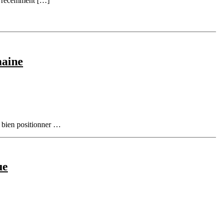
ai récemment […]
maine
r bien positionner …
ue