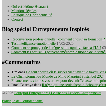
Qui est Jérôme Hoarau ?
Mentions légales
Politique de Confidentialité
Contact
Blog spécial Entrepreneurs Inspirés
Reconversion professionnelle : comment choisir sa formation ?
Test intelligence émotionnelle
14/05/2026
Comment se protéger de la régression cognitive face à l’IA ?
03
Comment les soft skills peuvent améliorer le monde de la santé 
#Commentaires
Tim
dans
Le seul endroit où le succès vient avant le travail, c’
Le Championnat du Monde de Mind Mapping à Istanbul 2024 - I
Financements : toutes vos armes pour devenir "chasseur de pri
Israel Basebya
dans
Il n’y a qu’une seule façon d’échouer, c’es
© 2026
Pourquoi Entreprendre | Le site des Leaders Entrepreneurs
Politique de Confidentialité