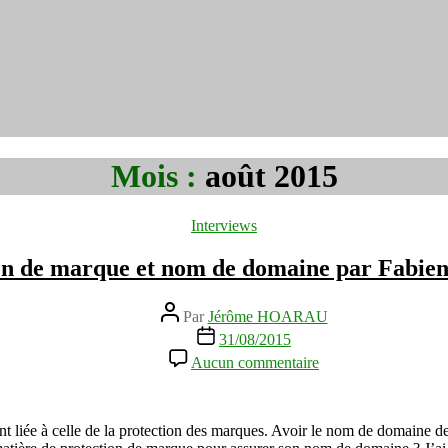
Mois :
août 2015
Catégories
Interviews
on de marque et nom de domaine par Fabie
Auteur
Par
Jérôme HOARAU
de
Date
31/08/2015
l’article
de
sur
Aucun commentaire
l’article
Protection
de
marque
et
 liée à celle de la protection des marques. Avoir le nom de domaine de
nom