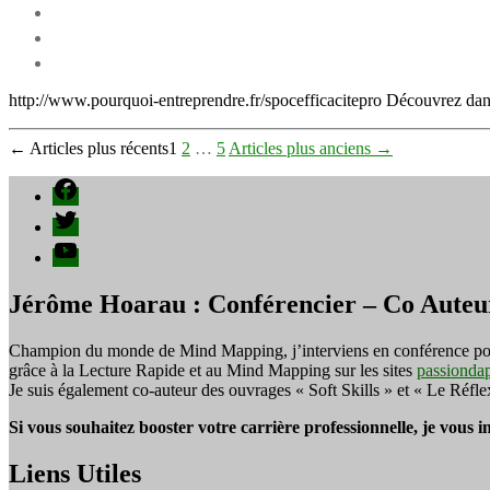
http://www.pourquoi-entreprendre.fr/spocefficacitepro Découvrez dans 
Pagination
←
Articles
plus récents
1
2
…
5
Articles
plus anciens
→
des
Facebook
publications
Twitter
YouTube
Jérôme Hoarau : Conférencier – Co Auteu
Champion du monde de Mind Mapping, j’interviens en conférence pour f
grâce à la Lecture Rapide et au Mind Mapping sur les sites
passionda
Je suis également co-auteur des ouvrages « Soft Skills » et « Le Réfl
Si vous souhaitez booster votre carrière professionnelle, je vous 
Liens Utiles