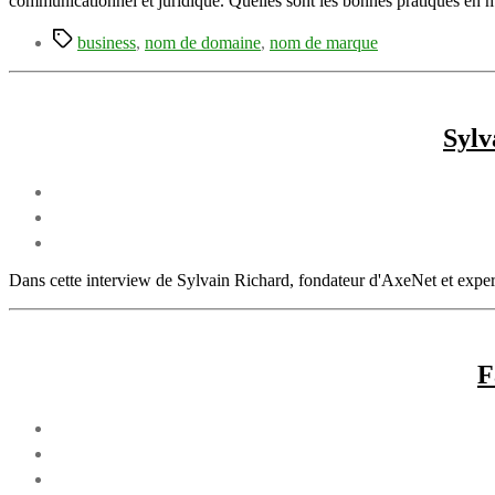
communicationnel et juridique. Quelles sont les bonnes pratiques en
Étiquettes
business
,
nom de domaine
,
nom de marque
Sylv
Dans cette interview de Sylvain Richard, fondateur d'AxeNet et exper
F