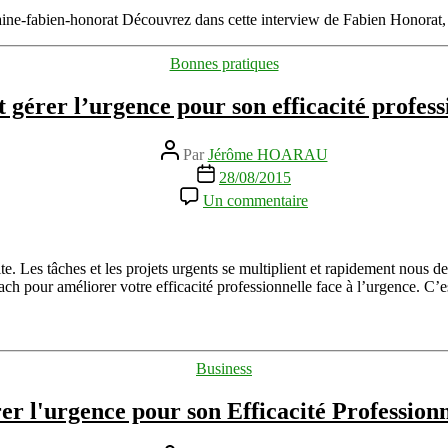
Honorat
ine-fabien-honorat Découvrez dans cette interview de Fabien Honorat
:
protéger
Catégories
Bonnes pratiques
son
nom
érer l’urgence pour son efficacité profess
de
marque
Auteur
Par
Jérôme HOARAU
de
Date
28/08/2015
l’article
de
sur
Un commentaire
l’article
Comment
gérer
l’urgence
pour
e. Les tâches et les projets urgents se multiplient et rapidement nous de
son
ch pour améliorer votre efficacité professionnelle face à l’urgence. C’es
efficacité
professionnelle
?
Catégories
Business
rer l'urgence pour son Efficacité Professionn