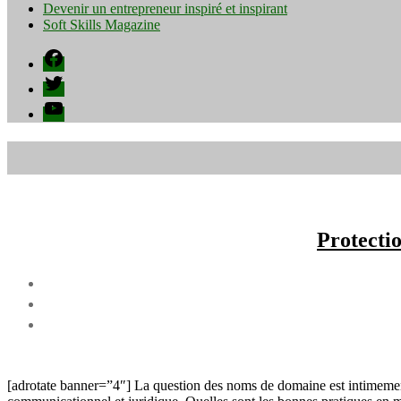
Devenir un entrepreneur inspiré et inspirant
Soft Skills Magazine
Facebook
Twitter
YouTube
Protecti
[adrotate banner=”4″] La question des noms de domaine est intimement