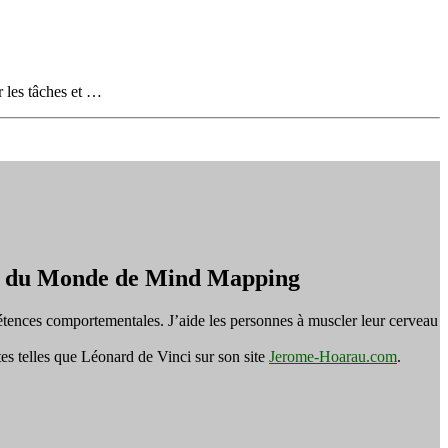
r les tâches et …
on du Monde de Mind Mapping
tences comportementales. J’aide les personnes à muscler leur cerveau
es telles que Léonard de Vinci sur son site
Jerome-Hoarau.com
.