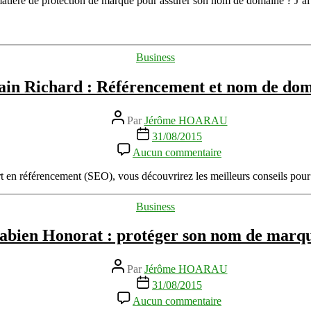
 matière de protection de marque pour assurer son nom de domaine ? J’
de
domaine
par
Fabien
Catégories
Business
Honorat
ain Richard : Référencement et nom de do
Auteur
Par
Jérôme HOARAU
de
Date
31/08/2015
l’article
de
sur
Aucun commentaire
l’article
Sylvain
Richard
t en référencement (SEO), vous découvrirez les meilleurs conseils pou
:
Référencement
Catégories
Business
et
nom
abien Honorat : protéger son nom de marq
de
domaine
Auteur
Par
Jérôme HOARAU
de
Date
31/08/2015
l’article
de
sur
Aucun commentaire
l’article
Fabien