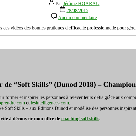
Auteur
Par
Jérôme HOARAU
de
Date
28/08/2015
l’article
de
sur
Aucun commentaire
l’article
Gérer
l'urgence
ces vidéos des bonnes pratiques d'efficacité professionnelle pour gére
pour
son
Efficacité
Professionnelle
r de “Soft Skills” (Dunod 2018) – Champi
ormer et inspirer les personnes à relever leurs défis grâce aux compé
pprendre.com
et
lesintelligences.com
.
exe Soft Skills » aux Editions Dunod et modélise des personnes inspirant
invite à découvrir mon offre de
coaching soft skills
.