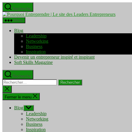
Aller
Recherche
au
Pourquo
contenu
Entrepre
Menu
|
Le
Blog
site
Leadership
des
Networking
Leaders
Business
Entrepre
Inspiration
Devenir un entrepreneur inspiré et inspirant
Soft Skills Magazine
Recherche
Rechercher :
Fermer
la
recherche
Fermer le menu
Blog
Afficher
le
Leadership
sous-
Networking
menu
Business
Inspiration