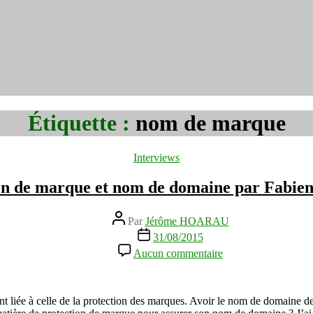
Étiquette :
nom de marque
Catégories
Interviews
on de marque et nom de domaine par Fabie
Auteur
Par
Jérôme HOARAU
de
Date
31/08/2015
l’article
de
sur
Aucun commentaire
l’article
Protection
de
marque
et
 liée à celle de la protection des marques. Avoir le nom de domaine de
nom