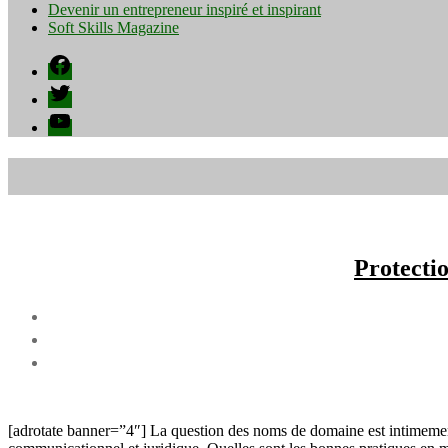
Devenir un entrepreneur inspiré et inspirant
Soft Skills Magazine
Facebook
Twitter
YouTube
Protecti
[adrotate banner=”4″] La question des noms de domaine est intimement