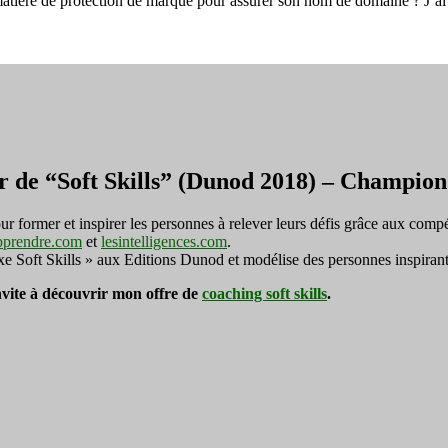
 matière de protection de marque pour assurer son nom de domaine ? J’
de
domaine
par
Fabien
Honorat
r de “Soft Skills” (Dunod 2018) – Champi
ormer et inspirer les personnes à relever leurs défis grâce aux compé
pprendre.com
et
lesintelligences.com
.
exe Soft Skills » aux Editions Dunod et modélise des personnes inspirant
invite à découvrir mon offre de
coaching soft skills
.