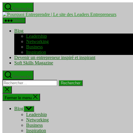
Aller
Recherche
au
Pourquo
contenu
Entrepre
Menu
|
Le
Blog
site
Leadership
des
Networking
Leaders
Business
Entrepre
Inspiration
Devenir un entrepreneur inspiré et inspirant
Soft Skills Magazine
Recherche
Rechercher :
Fermer
la
recherche
Fermer le menu
Blog
Afficher
le
Leadership
sous-
Networking
menu
Business
Inspiration