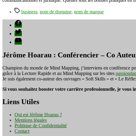
communicationnel et juridique. Quelles sont les bonnes pratiques en
Étiquettes
business
,
nom de domaine
,
nom de marque
Facebook
Twitter
YouTube
Jérôme Hoarau : Conférencier – Co Auteu
Champion du monde de Mind Mapping, j’interviens en conférence pour f
grâce à la Lecture Rapide et au Mind Mapping sur les sites
passionda
Je suis également co-auteur des ouvrages « Soft Skills » et « Le Réfl
Si vous souhaitez booster votre carrière professionnelle, je vous 
Liens Utiles
Qui est Jérôme Hoarau ?
Mentions légales
Politique de Confidentialité
Contact