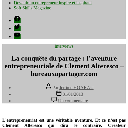
Devenir un entrepreneur inspiré et inspirant
Soft Skills Magazine
Facebook
Twitter
YouTube
Catégories
Interviews
La conquête du partage : l’aventure
entrepreneuriale de Clément Alteresco –
bureauxapartager.com
Auteur
Par
Jérôme HOARAU
de
Date
31/01/2013
l’article
de
sur
Un commentaire
l’article
La
conquête
du
partage
L’entrepreneuriat est une véritable aventure. Et ce n’est pas
:
Clément Alteresco qui dira le contraire. Créateur