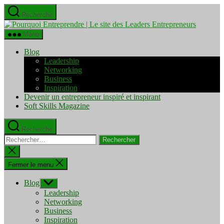
Aller
Recherche
au
Pourquo
contenu
Entrepre
Menu
|
Le
Blog
site
Leadership
des
Networking
Leaders
Business
Entrepre
Inspiration
Devenir un entrepreneur inspiré et inspirant
Soft Skills Magazine
Recherche
Rechercher :
Fermer
la
recherche
Fermer le menu
Blog
Afficher
le
Leadership
sous-
Networking
menu
Business
Inspiration