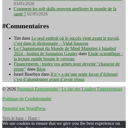
03/05/2026
Comment les soft skills peuvent améliorer le monde de la
santé ?
02/05/2026
#Commentaires
Tim
dans
Le seul endroit où le succès vient avant le travail,
c’est dans le dictionnaire – Vidal Sassoon
Le Championnat du Monde de Mind Mapping à Istanbul
2024 - Institut de formation Gautier
dans
Etude scientifique :
la lecture rapide booste le cerveau
Financements : toutes vos armes pour devenir "chasseur de
prime"
dans
Blog
Israel Basebya
dans
Il n’y a qu’une seule façon d’échouer,
c’est d’abandonner avant d’avoir réussi
© 2026
Pourquoi Entreprendre | Le site des Leaders Entrepreneurs
Politique de Confidentialité
Propulsé par WordPress
Vers le haut
↑
Haut
↑
We use cookies to ensure that we give you the best experience on