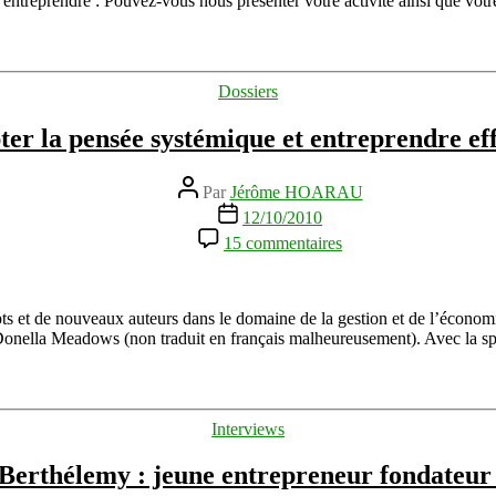
 entreprendre : Pouvez-vous nous présenter votre activité ainsi que vot
entrepreneur
et
consultant
indépendant
Catégories
Dossiers
er la pensée systémique et entreprendre ef
Auteur
Par
Jérôme HOARAU
de
Date
12/10/2010
l’article
de
sur
15 commentaires
l’article
Adopter
la
pensée
systémique
s et de nouveaux auteurs dans le domaine de la gestion et de l’économ
et
Donella Meadows (non traduit en français malheureusement). Avec la sp
entreprendre
efficace
Catégories
Interviews
 Berthélemy : jeune entrepreneur fondateur 