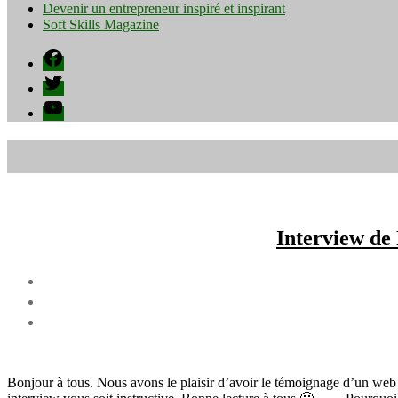
Devenir un entrepreneur inspiré et inspirant
Soft Skills Magazine
Facebook
Twitter
YouTube
Interview de
Bonjour à tous. Nous avons le plaisir d’avoir le témoignage d’un we