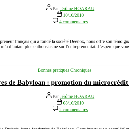
Auteur
Par
Jérôme HOARAU
de
Date
10/10/2010
l’article
de
sur
4 commentaires
l’article
Interview
d’Olivier
Berthélemy
:
preneur français qui a fondé la société Deenox, nous offre son témoign
jeune
m’a d’autant plus enthousiasmé sur l’entrepreneuriat. J’espère que vous
entrepreneur
fondateur
de
la
Catégories
Bonnes pratiques
Chroniques
société
Deenox
es de Babyloan : promotion du microcrédit 
Auteur
Par
Jérôme HOARAU
de
Date
08/10/2010
l’article
de
sur
2 commentaires
l’article
Rencontres
de
Babyloan
: