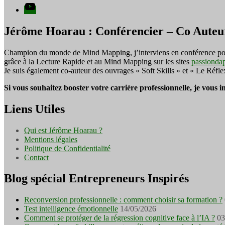
YouTube
Jérôme Hoarau : Conférencier – Co Auteu
Champion du monde de Mind Mapping, j’interviens en conférence pour f
grâce à la Lecture Rapide et au Mind Mapping sur les sites
passionda
Je suis également co-auteur des ouvrages « Soft Skills » et « Le Réfl
Si vous souhaitez booster votre carrière professionnelle, je vous 
Liens Utiles
Qui est Jérôme Hoarau ?
Mentions légales
Politique de Confidentialité
Contact
Blog spécial Entrepreneurs Inspirés
Reconversion professionnelle : comment choisir sa formation ?
Test intelligence émotionnelle
14/05/2026
Comment se protéger de la régression cognitive face à l’IA ?
03