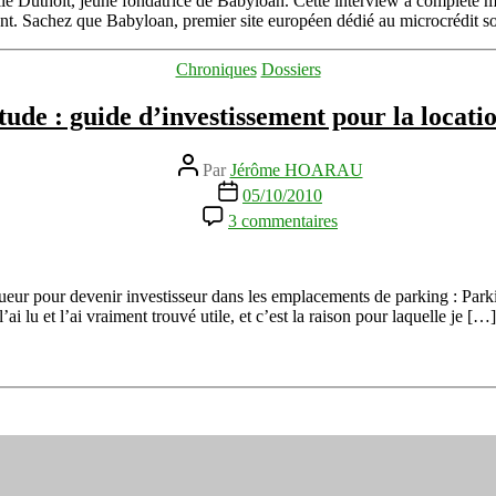
e Duthoit, jeune fondatrice de Babyloan. Cette interview a complété mes 
promotion
t. Sachez que Babyloan, premier site européen dédié au microcrédit soli
du
microcrédit
Catégories
Chroniques
Dossiers
solidaire
tude : guide d’investissement pour la locati
Auteur
Par
Jérôme HOARAU
de
Date
05/10/2010
l’article
de
sur
3 commentaires
l’article
Parking
Attitude
:
guide
ueur pour devenir investisseur dans les emplacements de parking : Park
d’investissement
i lu et l’ai vraiment trouvé utile, et c’est la raison pour laquelle je […]
pour
la
location
de
parking