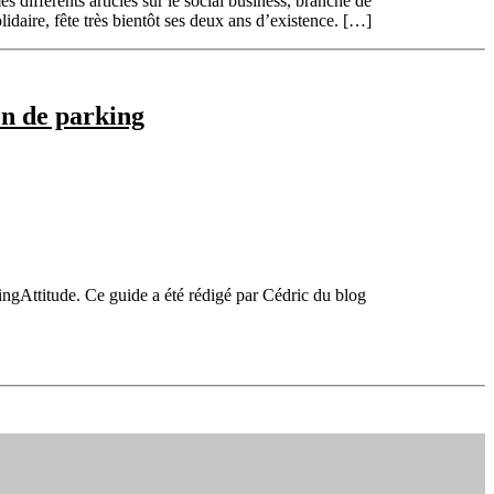
différents articles sur le social business, branche de
daire, fête très bientôt ses deux ans d’existence. […]
on de parking
ingAttitude. Ce guide a été rédigé par Cédric du blog