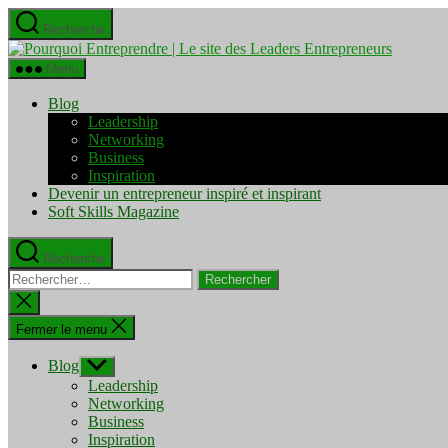
Aller
Recherche
au
Pourquo
contenu
Entrepre
Menu
|
Le
Blog
site
Leadership
des
Networking
Leaders
Business
Entrepre
Inspiration
Devenir un entrepreneur inspiré et inspirant
Soft Skills Magazine
Recherche
Rechercher :
Fermer
la
recherche
Fermer le menu
Blog
Afficher
le
Leadership
sous-
Networking
menu
Business
Inspiration