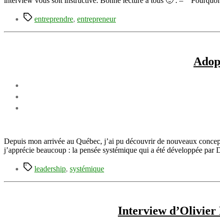
interview vous soit instructive. Bonne lecture à tous 🙂 . – Pourquoi
Étiquettes
entreprendre
,
entrepreneur
Adopt
Depuis mon arrivée au Québec, j’ai pu découvrir de nouveaux concept
j’apprécie beaucoup : la pensée systémique qui a été développée par 
Étiquettes
leadership
,
systémique
Interview d’Olivier