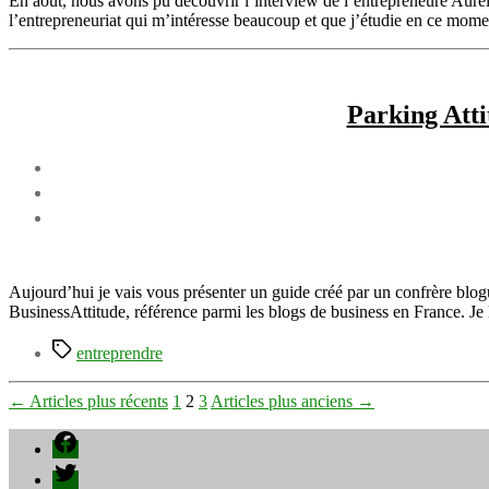
En aout, nous avons pu découvrir l‘interview de l’entrepreneure Auréli
l’entrepreneuriat qui m’intéresse beaucoup et que j’étudie en ce momen
Parking Atti
Aujourd’hui je vais vous présenter un guide créé par un confrère blog
BusinessAttitude, référence parmi les blogs de business en France. Je l’a
Étiquettes
entreprendre
Pagination
←
Articles
plus récents
1
2
3
Articles
plus anciens
→
des
Facebook
publications
Twitter