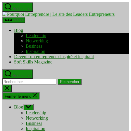
Aller
Recherche
au
Pourquo
contenu
Entrepre
Menu
|
Le
Blog
site
Leadership
des
Networking
Leaders
Business
Entrepre
Inspiration
Devenir un entrepreneur inspiré et inspirant
Soft Skills Magazine
Recherche
Rechercher :
Fermer
la
recherche
Fermer le menu
Blog
Afficher
le
Leadership
sous-
Networking
menu
Business
Inspiration