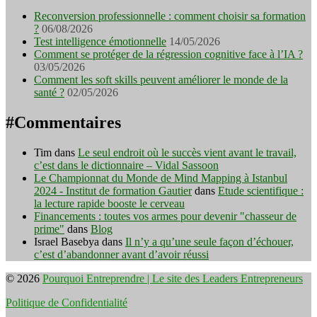
Reconversion professionnelle : comment choisir sa formation
?
06/08/2026
Test intelligence émotionnelle
14/05/2026
Comment se protéger de la régression cognitive face à l’IA ?
03/05/2026
Comment les soft skills peuvent améliorer le monde de la
santé ?
02/05/2026
#Commentaires
Tim
dans
Le seul endroit où le succès vient avant le travail,
c’est dans le dictionnaire – Vidal Sassoon
Le Championnat du Monde de Mind Mapping à Istanbul
2024 - Institut de formation Gautier
dans
Etude scientifique :
la lecture rapide booste le cerveau
Financements : toutes vos armes pour devenir "chasseur de
prime"
dans
Blog
Israel Basebya
dans
Il n’y a qu’une seule façon d’échouer,
c’est d’abandonner avant d’avoir réussi
© 2026
Pourquoi Entreprendre | Le site des Leaders Entrepreneurs
Politique de Confidentialité