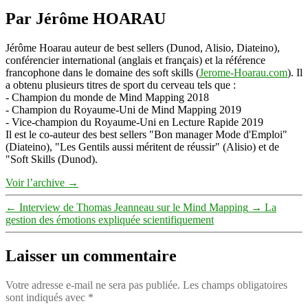
Par Jérôme HOARAU
Jérôme Hoarau auteur de best sellers (Dunod, Alisio, Diateino),
conférencier international (anglais et français) et la référence
francophone dans le domaine des soft skills (
Jerome-Hoarau.com
). Il
a obtenu plusieurs titres de sport du cerveau tels que :
- Champion du monde de Mind Mapping 2018
- Champion du Royaume-Uni de Mind Mapping 2019
- Vice-champion du Royaume-Uni en Lecture Rapide 2019
Il est le co-auteur des best sellers "Bon manager Mode d'Emploi"
(Diateino), "Les Gentils aussi méritent de réussir" (Alisio) et de
"Soft Skills (Dunod).
Voir l’archive
→
←
Interview de Thomas Jeanneau sur le Mind Mapping
→
La
gestion des émotions expliquée scientifiquement
Laisser un commentaire
Votre adresse e-mail ne sera pas publiée.
Les champs obligatoires
sont indiqués avec
*