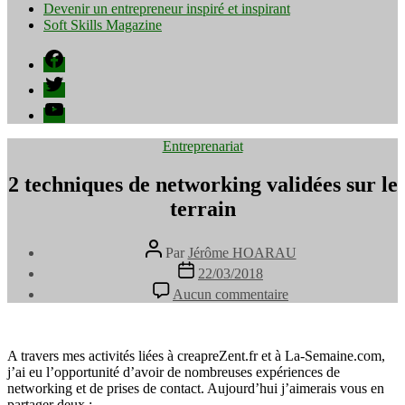
Devenir un entrepreneur inspiré et inspirant
Soft Skills Magazine
Facebook
Twitter
YouTube
Catégories
Entreprenariat
2 techniques de networking validées sur le
terrain
Auteur
Par
Jérôme HOARAU
de
Date
22/03/2018
l’article
de
sur
Aucun commentaire
l’article
2
techniques
de
networking
A travers mes activités liées à creapreZent.fr et à La-Semaine.com,
validées
j’ai eu l’opportunité d’avoir de nombreuses expériences de
sur
networking et de prises de contact. Aujourd’hui j’aimerais vous en
le
partager deux :