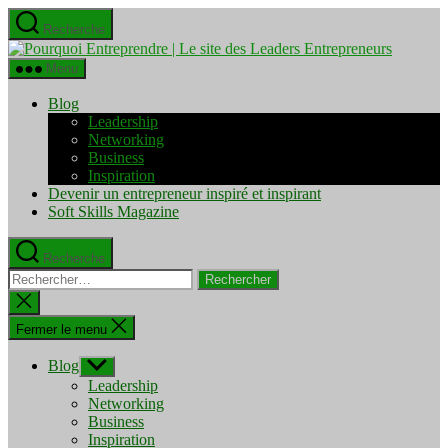
Aller
Recherche
au
Pourquo
contenu
Entrepre
Menu
|
Le
Blog
site
Leadership
des
Networking
Leaders
Business
Entrepre
Inspiration
Devenir un entrepreneur inspiré et inspirant
Soft Skills Magazine
Recherche
Rechercher :
Fermer
la
recherche
Fermer le menu
Blog
Afficher
le
Leadership
sous-
Networking
menu
Business
Inspiration