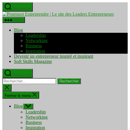
Aller
Recherche
au
Pourquo
contenu
Entrepre
Menu
|
Le
Blog
site
Leadership
des
Networking
Leaders
Business
Entrepre
Inspiration
Devenir un entrepreneur inspiré et inspirant
Soft Skills Magazine
Recherche
Rechercher :
Fermer
la
recherche
Fermer le menu
Blog
Afficher
le
Leadership
sous-
Networking
menu
Business
Inspiration