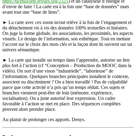
https://ticetsociete.revues.org/2321
) et un catalyseur d’énergie et
d’envie de faire ! La carte est à la fois une “base de données” mais
avant tout une “base de liens”.
► La carte avec ces zoom in/out relève à la fois de l’engagement et
du détachement vis à vis des données 100% textuelles et linéaires.
On juge la forme globale, les associations, les proximités, les aspects
visuels. Le design de l’information, son esthétique. Tout en mettant
l’accent sur le choix des mots clés et la façon dont ils ouvrent sur un
univers sémantique.
► La carte qui installe un tempo dans l’apprendre, autorise un lien
plus fort à l’action (cf “Conception – Production du MOOC dans la
vidéo). On sort d’une vison “industrielle”, “laborieuse” de
l’information. Quelques branches principales installent le contexte,
associent ou discriminent ? On a bien travaillé ! Pas de culpabilité
parce que cette activité n’a pris qu’un temps réduit. Ces sujets et
branches viennent peut-être de loin (mémoire, expérience,
socialisation). On a juste autorisé leur expression. Un cadre
favorable à l’action se met en place. Des séquences complètes
peuvent alors prendre place.
Au plaisir de prolonger ces apports. Denys.