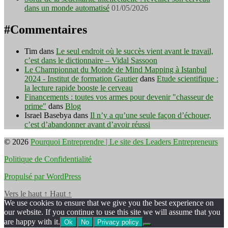
dans un monde automatisé
01/05/2026
#Commentaires
Tim
dans
Le seul endroit où le succès vient avant le travail,
c’est dans le dictionnaire – Vidal Sassoon
Le Championnat du Monde de Mind Mapping à Istanbul
2024 - Institut de formation Gautier
dans
Etude scientifique :
la lecture rapide booste le cerveau
Financements : toutes vos armes pour devenir "chasseur de
prime"
dans
Blog
Israel Basebya
dans
Il n’y a qu’une seule façon d’échouer,
c’est d’abandonner avant d’avoir réussi
© 2026
Pourquoi Entreprendre | Le site des Leaders Entrepreneurs
Politique de Confidentialité
Propulsé par WordPress
Vers le haut
↑
Haut
↑
We use cookies to ensure that we give you the best experience on
our website. If you continue to use this site we will assume that you
are happy with it.
Ok
No
Privacy policy