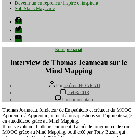
Devenir un entrepreneur inspiré et inspirant
Soft Skills Magazine
Facebook
Twitter
YouTube
Catégories
Entreprenariat
Interview de Thomas Jeanneau sur le
Mind Mapping
Auteur
Par
Jérôme HOARAU
de
Date
16/03/2018
l’article
de
sur
Un commentaire
l’article
Interview
de
Thomas Jeanneau, fondateur de Empathie.io et créateur du MOOC
Thomas
Apprendre à Apprendre, répond à nos questions sur l’apprentissage
Jeanneau
en autodidacte grâce au Mind Mapping.
sur
Il nous explique d’ailleurs comment il a créé le programme de son
le
MOOC grâce au Mind Mapping, outil créé par Tony Buzan qui
Mind