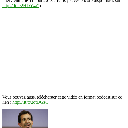
interviendra le 11 aout 2018 à Paris (places encore disponibles sur
Mapping
http://ift.tt/2HDY4r5
).
Vous pouvez aussi télécharger cette vidéo en format podcast sur ce
lien :
http://ift.tt/2otDGzC