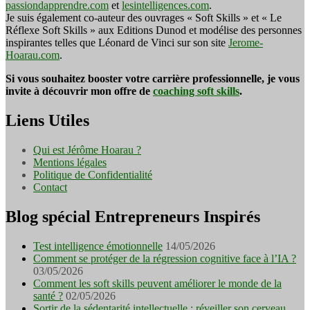
passiondapprendre.com
et
lesintelligences.com
.
Je suis également co-auteur des ouvrages « Soft Skills » et « Le
Réflexe Soft Skills » aux Editions Dunod et modélise des personnes
inspirantes telles que Léonard de Vinci sur son site
Jerome-
Hoarau.com
.
Si vous souhaitez booster votre carrière professionnelle, je vous
invite à découvrir mon offre de
coaching soft skills
.
Liens Utiles
Qui est Jérôme Hoarau ?
Mentions légales
Politique de Confidentialité
Contact
Blog spécial Entrepreneurs Inspirés
Test intelligence émotionnelle
14/05/2026
Comment se protéger de la régression cognitive face à l’IA ?
03/05/2026
Comment les soft skills peuvent améliorer le monde de la
santé ?
02/05/2026
Sortir de la sédentarité intellectuelle : réveiller son cerveau