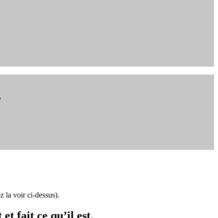
r
 la voir ci-dessus).
t fait ce qu’il est.