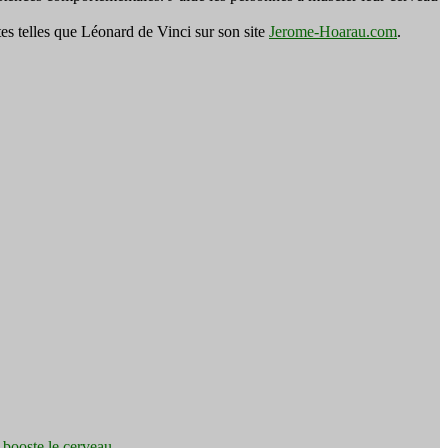
es telles que Léonard de Vinci sur son site
Jerome-Hoarau.com
.
e booste le cerveau