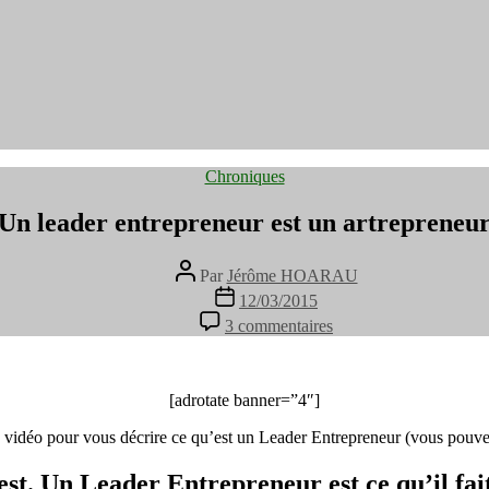
Catégories
Chroniques
Un leader entrepreneur est un artrepreneu
Auteur
Par
Jérôme HOARAU
de
Date
12/03/2015
l’article
de
sur
3 commentaires
l’article
Un
leader
entrepreneur
est
[adrotate banner=”4″]
un
 vidéo pour vous décrire ce qu’est un Leader Entrepreneur (vous pouvez
artrepreneur
t. Un Leader Entrepreneur est ce qu’il fait e