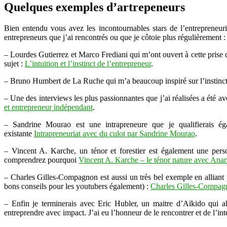
Quelques exemples d’artrepeneurs
Bien entendu vous avez les incontournables stars de l’entrepreneur
entrepreneurs que j’ai rencontrés ou que je côtoie plus régulièrement :
– Lourdes Gutierrez et Marco Frediani qui m’ont ouvert à cette prise d
sujet :
L’intuition et l’instinct de l’entrepreneur
.
– Bruno Humbert de La Ruche qui m’a beaucoup inspiré sur l’instinct 
– Une des interviews les plus passionnantes que j’ai réalisées a été 
et entrepreneur indépendant
.
– Sandrine Mourao est une intrapreneure que je qualifierais ég
existante
Intrapreneuriat avec du culot par Sandrine Mourao
.
– Vincent A. Karche, un ténor et forestier est également une per
comprendrez pourquoi
Vincent A. Karche – le ténor nature avec A
– Charles Gilles-Compagnon est aussi un très bel exemple en alliant pas
bons conseils pour les youtubers également) :
Charles Gilles-Compagn
– Enfin je terminerais avec Eric Hubler, un maitre d’Aïkido qui all
entreprendre avec impact. J’ai eu l’honneur de le rencontrer et de l