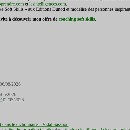
pprendre.com
et
lesintelligences.com
.
exe Soft Skills » aux Editions Dunod et modélise des personnes inspirant
invite à découvrir mon offre de
coaching soft skills
.
06/08/2026
/05/2026
?
02/05/2026
est dans le dictionnaire – Vidal Sassoon
nstitut de formation Gautier
dans
Etude scientifique : la lecture rapid