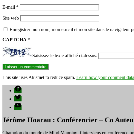
E-mail
*
Site web
Enregistrer mon nom, mon e-mail et mon site dans le navigateur
CAPTCHA
*
Saisissez le texte affiché ci-dessus:
This site uses Akismet to reduce spam.
Learn how your comment data 
Facebook
Twitter
YouTube
Jérôme Hoarau : Conférencier – Co Auteu
Champion du monde de Mind Mapping, j’interviens en conférence pour f