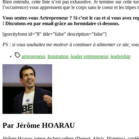
Bien entendu, cette liste n’est pas exhaustive. Je termine sur cette 
l’occurrence) vous apprennent que le corps sans le coeur et les tripes
Vous sentez-vous Artrepreneur ? Si c’est le cas et si vous avez 
! Discutons-en par email grâce au formulaire ci-dessous.
[gravityform id=”8″ title=”false” description=”false”]
PS : si vous souhaitez me motiver à continuer à alimenter ce site, vo
Étiquettes
artrepreneur
,
Inspiration
,
leader entrepreneur
,
leadership
Par Jérôme HOARAU
Jérôme Hoarau auteur de best sellers (Dunod, Alisio, Diateino), confére