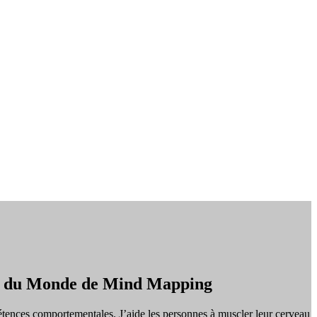
on du Monde de Mind Mapping
tences comportementales. J’aide les personnes à muscler leur cerveau