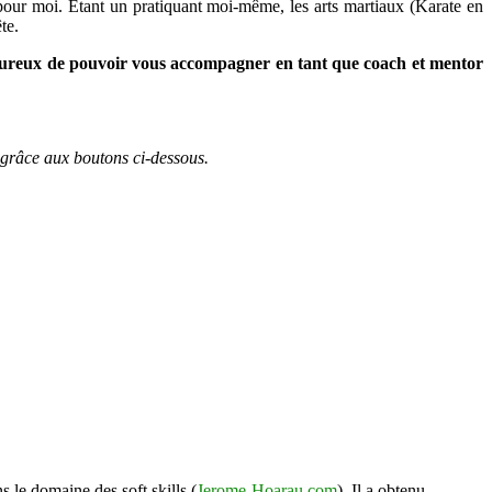
n pour moi. Etant un pratiquant moi-même, les arts martiaux (Karate en
te.
t heureux de pouvoir vous accompagner en tant que coach et mentor
 grâce aux boutons ci-dessous.
s le domaine des soft skills (
Jerome-Hoarau.com
). Il a obtenu