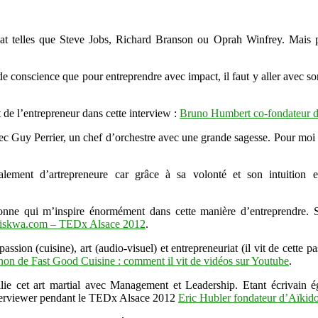
iat telles que Steve Jobs, Richard Branson ou Oprah Winfrey. Mais pl
e conscience que pour entreprendre avec impact, il faut y aller avec so
de l’entrepreneur dans cette interview :
Bruno Humbert co-fondateur d
avec Guy Perrier, un chef d’orchestre avec une grande sagesse. Pour mo
alement d’artrepreneure car grâce à sa volonté et son intuition e
sonne qui m’inspire énormément dans cette manière d’entreprendre.
nariskwa.com – TEDx Alsace 2012
.
sion (cuisine), art (audio-visuel) et entrepreneuriat (il vit de cette pa
on de Fast Good Cuisine : comment il vit de vidéos sur Youtube
.
ie cet art martial avec Management et Leadership. Etant écrivain égale
’interviewer pendant le TEDx Alsace 2012
Eric Hubler fondateur d’Aïki