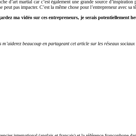
touche d’art martial car c’est également une grande source d’inspiratio
 ne peut pas impacter. C’est la même chose pour l’entrepreneur avec sa tê
regardez ma vidéo sur ces entrepreneurs, je serais potentiellemen
us m’aiderez beaucoup en partageant cet article sur les réseaux sociaux
ncier international (anglais et français) et la référence francophone dan