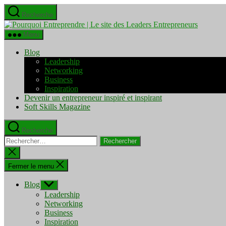
Aller
Recherche
au
Pourquo
contenu
Entrepre
Menu
|
Le
Blog
site
Leadership
des
Networking
Leaders
Business
Entrepre
Inspiration
Devenir un entrepreneur inspiré et inspirant
Soft Skills Magazine
Recherche
Rechercher :
Fermer
la
recherche
Fermer le menu
Blog
Afficher
le
Leadership
sous-
Networking
menu
Business
Inspiration