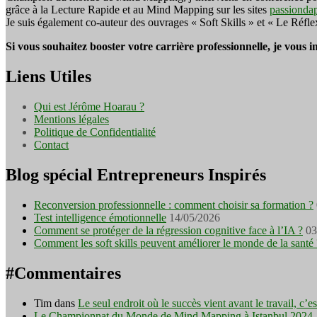
grâce à la Lecture Rapide et au Mind Mapping sur les sites
passionda
Je suis également co-auteur des ouvrages « Soft Skills » et « Le Réfl
Si vous souhaitez booster votre carrière professionnelle, je vous 
Liens Utiles
Qui est Jérôme Hoarau ?
Mentions légales
Politique de Confidentialité
Contact
Blog spécial Entrepreneurs Inspirés
Reconversion professionnelle : comment choisir sa formation ?
Test intelligence émotionnelle
14/05/2026
Comment se protéger de la régression cognitive face à l’IA ?
03
Comment les soft skills peuvent améliorer le monde de la santé 
#Commentaires
Tim
dans
Le seul endroit où le succès vient avant le travail, c’
Le Championnat du Monde de Mind Mapping à Istanbul 2024 - I