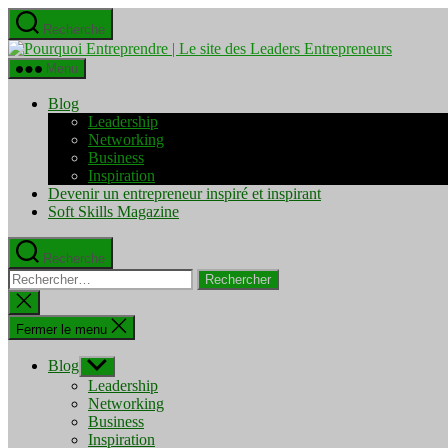
Aller
Recherche
au
Pourquo
contenu
Entrepre
Menu
|
Le
Blog
site
Leadership
des
Networking
Leaders
Business
Entrepre
Inspiration
Devenir un entrepreneur inspiré et inspirant
Soft Skills Magazine
Recherche
Rechercher :
Fermer
la
recherche
Fermer le menu
Blog
Afficher
le
Leadership
sous-
Networking
menu
Business
Inspiration