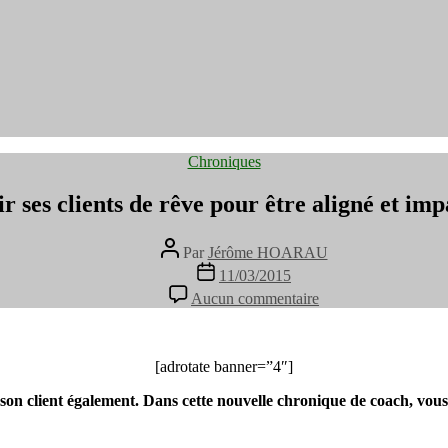
Catégories
Chroniques
r ses clients de rêve pour être aligné et im
Auteur
Par
Jérôme HOARAU
de
Date
11/03/2015
l’article
de
sur
Aucun commentaire
l’article
Choisir
ses
clients
de
[adrotate banner=”4″]
rêve
son client également. Dans cette nouvelle chronique de coach, vou
pour
être
aligné