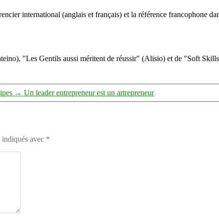
ncier international (anglais et français) et la référence francophone dan
eino), "Les Gentils aussi méritent de réussir" (Alisio) et de "Soft Skill
ripes
→
Un leader entrepreneur est un artrepreneur
t indiqués avec
*