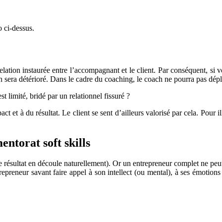
et
impactant
o ci-dessus.
elation instaurée entre l’accompagnant et le client. Par conséquent, 
 sera détérioré. Dans le cadre du coaching, le coach ne pourra pas déploy
 limité, bridé par un relationnel fissuré ?
t et à du résultat. Le client se sent d’ailleurs valorisé par cela. Pour 
entorat soft skills
e résultat en découle naturellement). Or un entrepreneur complet ne peut p
preneur savant faire appel à son intellect (ou mental), à ses émotions et