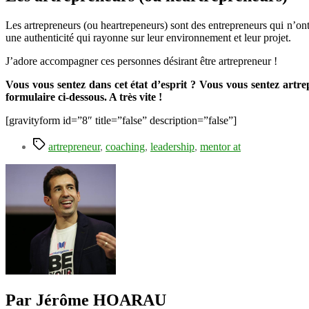
Les artrepreneurs (ou heartrepeneurs) sont des entrepreneurs qui n’ont p
une authenticité qui rayonne sur leur environnement et leur projet.
J’adore accompagner ces personnes désirant être artrepreneur !
Vous vous sentez dans cet état d’esprit ? Vous vous sentez art
formulaire ci-dessous. A très vite !
[gravityform id=”8″ title=”false” description=”false”]
Étiquettes
artrepreneur
,
coaching
,
leadership
,
mentor at
Par Jérôme HOARAU