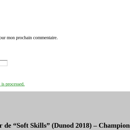
 pour mon prochain commentaire.
is processed.
r de “Soft Skills” (Dunod 2018) – Champi