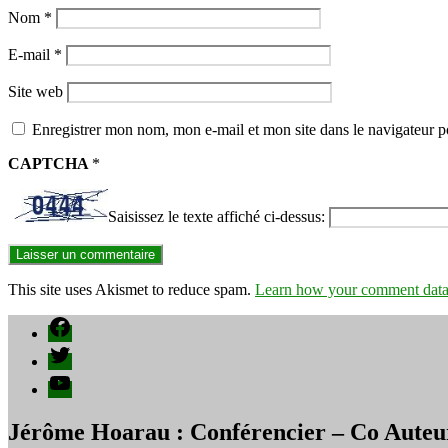
Nom
*
E-mail
*
Site web
Enregistrer mon nom, mon e-mail et mon site dans le navigateur
CAPTCHA
*
Saisissez le texte affiché ci-dessus:
This site uses Akismet to reduce spam.
Learn how your comment data 
Facebook
Twitter
YouTube
Jérôme Hoarau : Conférencier – Co Auteu