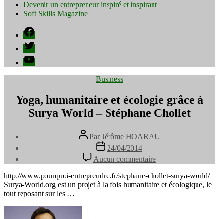
Devenir un entrepreneur inspiré et inspirant
Soft Skills Magazine
Facebook
Twitter
YouTube
Catégories
Business
Yoga, humanitaire et écologie grâce à
Surya World – Stéphane Chollet
Auteur
Par
Jérôme HOARAU
de
Date
24/04/2014
l’article
de
sur
Aucun commentaire
l’article
Yoga,
humanitaire
http://www.pourquoi-entreprendre.fr/stephane-chollet-surya-world/
et
Surya-World.org est un projet à la fois humanitaire et écologique, le
écologie
tout reposant sur les …
grâce
à
Surya