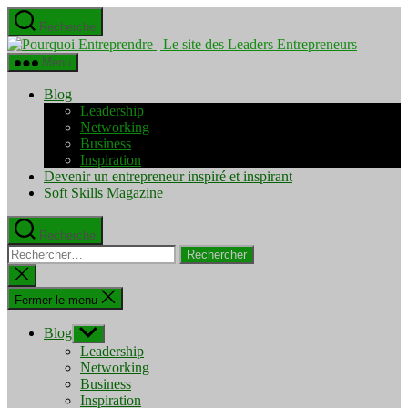
Aller
Recherche
au
Pourquo
contenu
Entrepre
Menu
|
Le
Blog
site
Leadership
des
Networking
Leaders
Business
Entrepre
Inspiration
Devenir un entrepreneur inspiré et inspirant
Soft Skills Magazine
Recherche
Rechercher :
Fermer
la
recherche
Fermer le menu
Blog
Afficher
le
Leadership
sous-
Networking
menu
Business
Inspiration