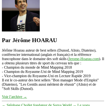
World
–
Stéphane
Chollet
Par Jérôme HOARAU
Jérôme Hoarau auteur de best sellers (Dunod, Alisio, Diateino),
conférencier international (anglais et français) et la référence
francophone dans le domaine des soft skills (
Jerome-Hoarau.com
). Il
a obtenu plusieurs titres de sport du cerveau tels que :
- Champion du monde de Mind Mapping 2018
- Champion du Royaume-Uni de Mind Mapping 2019
- Vice-champion du Royaume-Uni en Lecture Rapide 2019
Il est le co-auteur des best sellers "Bon manager Mode d'Emploi"
(Diateino), "Les Gentils aussi méritent de réussir" (Alisio) et de
"Soft Skills (Dunod).
Voir l’archive
→
←
Stéphane Chollet fondateur de Surya World
→
Le yoga