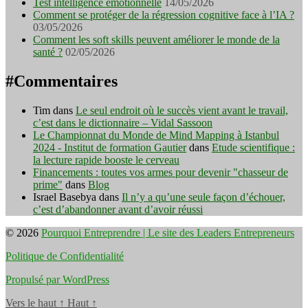
Test intelligence émotionnelle
14/05/2026
Comment se protéger de la régression cognitive face à l’IA ?
03/05/2026
Comment les soft skills peuvent améliorer le monde de la
santé ?
02/05/2026
#Commentaires
Tim
dans
Le seul endroit où le succès vient avant le travail,
c’est dans le dictionnaire – Vidal Sassoon
Le Championnat du Monde de Mind Mapping à Istanbul
2024 - Institut de formation Gautier
dans
Etude scientifique :
la lecture rapide booste le cerveau
Financements : toutes vos armes pour devenir "chasseur de
prime"
dans
Blog
Israel Basebya
dans
Il n’y a qu’une seule façon d’échouer,
c’est d’abandonner avant d’avoir réussi
© 2026
Pourquoi Entreprendre | Le site des Leaders Entrepreneurs
Politique de Confidentialité
Propulsé par WordPress
Vers le haut
↑
Haut
↑