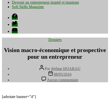
Devenir un entrepreneur inspiré et inspirant
Soft Skills Magazine
Facebook
Twitter
YouTube
Catégories
Dossiers
Vision macro-économique et prospective
pour un entrepreneur
Auteur
Par
Jérôme HOARAU
de
Date
08/05/2016
l’article
de
sur
Aucun commentaire
l’article
Vision
macro-
économique
et
[adrotate banner=”4″]
prospective
pour
un