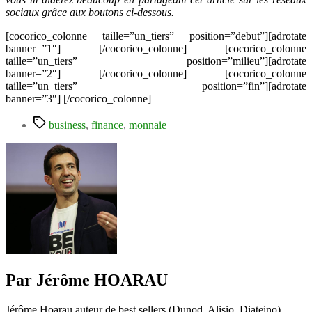
sociaux grâce aux boutons ci-dessous.
[cocorico_colonne taille=”un_tiers” position=”debut”][adrotate
banner=”1″] [/cocorico_colonne] [cocorico_colonne
taille=”un_tiers” position=”milieu”][adrotate
banner=”2″] [/cocorico_colonne] [cocorico_colonne
taille=”un_tiers” position=”fin”][adrotate
banner=”3″] [/cocorico_colonne]
Étiquettes
business
,
finance
,
monnaie
Par Jérôme HOARAU
Jérôme Hoarau auteur de best sellers (Dunod, Alisio, Diateino),