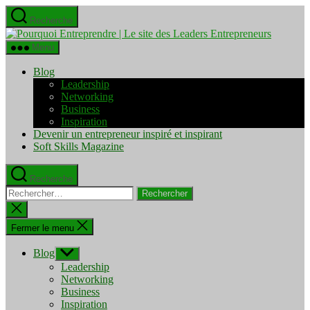
Aller
Recherche
au
Pourquo
contenu
Entrepre
Menu
|
Le
Blog
site
Leadership
des
Networking
Leaders
Business
Entrepre
Inspiration
Devenir un entrepreneur inspiré et inspirant
Soft Skills Magazine
Recherche
Rechercher :
Fermer
la
recherche
Fermer le menu
Blog
Afficher
le
Leadership
sous-
Networking
menu
Business
Inspiration