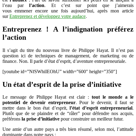
Philippe
l’eau par
l’action
. Et c’est sur point que j’aimerais
Hayat
vous emmener encore une fois aujourd’hui, après mon article
sur
Entreprenez et développez votre audace
.
Entreprenez ! A l’indignation préférez
l’action
Il s’agit du titre du nouveau livre de Philippe Hayat. Il n’est pas
question ici de techniques de management, de marketing ou de
finance. Non. Il parle d’état d’esprit, d’aventure entrepreneuriale.
[youtube id=”NfSWhiIEOhU” width=”600″ height=”350″]
Un état d’esprit de la prise d’initiative
Le message de Philippe Hayat est clair :
tout le monde a le
potentiel de devenir entrepreneur
. Pour le devenir, il faut se
mettre dans le bon état d’esprit,
l’état d’esprit entrepreneurial
.
Plutôt que de se plaindre et de “râler” pour défendre nos acquis,
préférons
la prise d’initiative
pour construire un meilleur futur.
Une amie d’un autre pays a très bien résumé, selon moi, l’attitude
dominante dans notre pays :