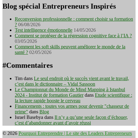
Blog spécial Entrepreneurs Inspirés
Reconversion professionnelle : comment choisir sa formation
?
06/08/2026
Test intelligence émotionnelle
14/05/2026
Comment se protéger de la régression cognitive face à l’IA ?
03/05/2026
Comment les soft skills peuvent améliorer le monde de la
santé ?
02/05/2026
#Commentaires
Tim
dans
Le seul endroit où le succès vient avant le travail,
c’est dans le dictionnaire – Vidal Sassoon
Le Championnat du Monde de Mind Mapping à Istanbul
2024 - Institut de formation Gautier
dans
Etude scientifique :
la lecture rapide booste le cerveau
Financements : toutes vos armes pour devenir "chasseur de
prime"
dans
Blog
Israel Basebya
dans
Il n’y a qu’une seule façon d’échouer,
c’est d’abandonner avant d’avoir réussi
© 2026
Pourquoi Entreprendre | Le site des Leaders Entrepreneurs