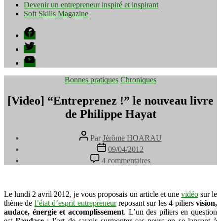
Devenir un entrepreneur inspiré et inspirant
Soft Skills Magazine
Facebook
Twitter
YouTube
Catégories
Bonnes pratiques
Chroniques
[Video] “Entreprenez !” le nouveau livre
de Philippe Hayat
Auteur
Par
Jérôme HOARAU
de
Date
09/04/2012
l’article
de
sur
4 commentaires
l’article
[Video]
“Entreprenez
!”
le
Le lundi 2 avril 2012, je vous proposais un article et une
vidéo
sur le
nouveau
thème de
l’état d’esprit entrepreneur
reposant sur les 4 piliers
vision,
livre
audace, énergie et accomplissement
. L’un des piliers en question
de
est
l’audace
: l’art de savoir surmonter ses peurs en se lançant à