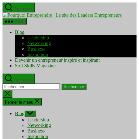
Aller
Recherche
au
Pourquo
contenu
Entrepre
Menu
|
Le
Blog
site
Leadership
des
Networking
Leaders
Business
Entrepre
Inspiration
Devenir un entrepreneur inspiré et inspirant
Soft Skills Magazine
Recherche
Rechercher :
Fermer
la
recherche
Fermer le menu
Blog
Afficher
le
Leadership
sous-
Networking
menu
Business
Inspiration