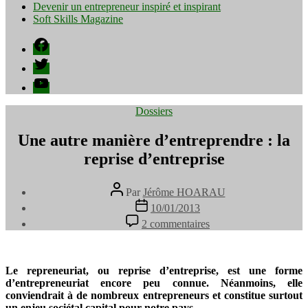
Devenir un entrepreneur inspiré et inspirant
Soft Skills Magazine
Facebook
Twitter
YouTube
Catégories
Dossiers
Une autre manière d’entreprendre : la
reprise d’entreprise
Auteur
Par
Jérôme HOARAU
de
Date
10/01/2013
l’article
de
sur
2 commentaires
l’article
Une
autre
manière
d’entreprendre
Le repreneuriat, ou reprise d’entreprise, est une forme
:
d’entrepreneuriat encore peu connue. Néanmoins, elle
la
conviendrait à de nombreux entrepreneurs et constitue surtout
reprise
un enjeu sociétal capital pour notre pays.