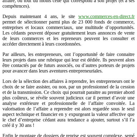
affaire, ou tout du moins celle qui correspond a son projet (et a ses
compétences).
Depuis maintenant 4 ans, le site
www.commerces-en-direct.fr
permet de sélectionner parmi plus de 23 000 fonds de commerce,
entreprises et locaux commerciaux, une multitude d’opportunités.
Les cédants peuvent déposer gratuitement leurs annonces de vente
de leurs commerces et les repreneurs peuvent les consulter et
accéder directement à leurs coordonnées.
Par ailleurs, les entrepreneurs, ont l’opportunité de faire connaitre
leurs projets dans une rubrique qui leur est dédiée. Ils peuvent alors
être contactés par de futurs associés, ou d’autres porteurs de projets
pour avancer dans leurs aventures entrepreneuriales.
Lors de la sélection des affaires à reprendre, les entrepreneurs ont le
choix de se faire assister, ou non, par un professionnel de la cession
et de la transmission. Ce choix qui pourrait paraitre au premier abord
plus coûteux, se révèle souvent judicieux car il permet d’avoir une
analyse extérieure et professionnelle de l’affaire convoitée. La
valorisation de l’affaire a reprendre est alors regardée sous le seul
aspect technique et financier en y expurgeant la valeur affective que
le chef d’entreprise cédant aura tendance a ajouter, surtout s’il l’a
créé il y 30 ans !
Enfin le montage de dossiers de reprise est souvent complexe, semé