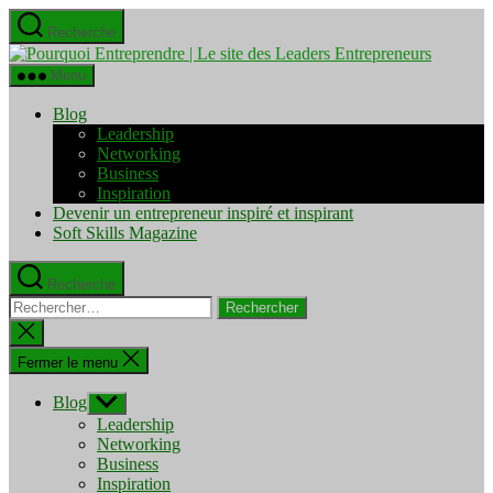
Aller
Recherche
au
Pourquo
contenu
Entrepre
Menu
|
Le
Blog
site
Leadership
des
Networking
Leaders
Business
Entrepre
Inspiration
Devenir un entrepreneur inspiré et inspirant
Soft Skills Magazine
Recherche
Rechercher :
Fermer
la
recherche
Fermer le menu
Blog
Afficher
le
Leadership
sous-
Networking
menu
Business
Inspiration