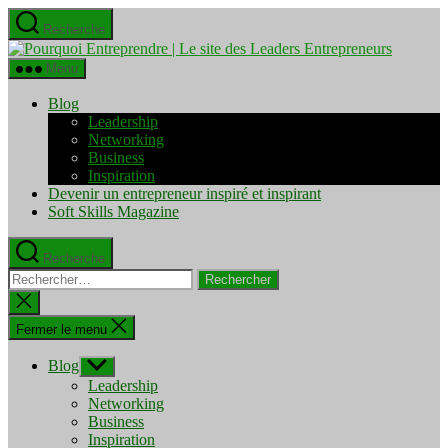
Aller
Recherche
au
Pourquo
contenu
Entrepre
Menu
|
Le
Blog
site
Leadership
des
Networking
Leaders
Business
Entrepre
Inspiration
Devenir un entrepreneur inspiré et inspirant
Soft Skills Magazine
Recherche
Rechercher :
Fermer
la
recherche
Fermer le menu
Blog
Afficher
le
Leadership
sous-
Networking
menu
Business
Inspiration