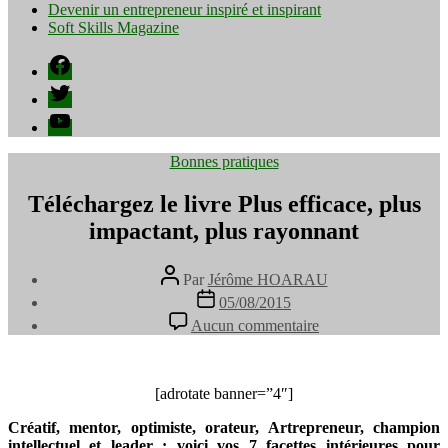
Devenir un entrepreneur inspiré et inspirant
Soft Skills Magazine
Facebook
Twitter
YouTube
Catégories
Bonnes pratiques
Téléchargez le livre Plus efficace, plus
impactant, plus rayonnant
Auteur
Par
Jérôme HOARAU
de
Date
05/08/2015
l’article
de
sur
Aucun commentaire
l’article
Téléchargez
le
livre
Plus
[adrotate banner=”4″]
efficace,
Créatif, mentor, optimiste, orateur, Artrepreneur, champion
plus
intellectuel et leader : voici vos 7 facettes intérieures pour
impactant,