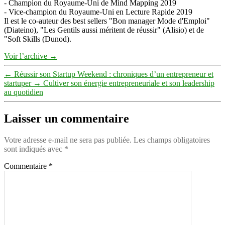
- Champion du Royaume-Uni de Mind Mapping 2019
- Vice-champion du Royaume-Uni en Lecture Rapide 2019
Il est le co-auteur des best sellers "Bon manager Mode d'Emploi"
(Diateino), "Les Gentils aussi méritent de réussir" (Alisio) et de
"Soft Skills (Dunod).
Voir l’archive
→
←
Réussir son Startup Weekend : chroniques d’un entrepreneur et
startuper
→
Cultiver son énergie entrepreneuriale et son leadership
au quotidien
Laisser un commentaire
Votre adresse e-mail ne sera pas publiée.
Les champs obligatoires
sont indiqués avec
*
Commentaire
*