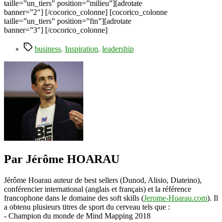
taille=”un_tiers” position=”milieu”][adrotate
banner=”2″] [/cocorico_colonne] [cocorico_colonne
taille=”un_tiers” position=”fin”][adrotate
banner=”3″] [/cocorico_colonne]
Étiquettes
business
,
Inspiration
,
leadership
Par Jérôme HOARAU
Jérôme Hoarau auteur de best sellers (Dunod, Alisio, Diateino),
conférencier international (anglais et français) et la référence
francophone dans le domaine des soft skills (
Jerome-Hoarau.com
). Il
a obtenu plusieurs titres de sport du cerveau tels que :
- Champion du monde de Mind Mapping 2018