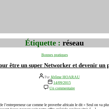
Étiquette :
réseau
Catégories
Bonnes pratiques
pour être un super Networker et devenir un 
Auteur
Par
Jérôme HOARAU
de
Date
14/09/2015
l’article
de
sur
Un commentaire
l’article
21
conseils
pour
être
s de l’entrepreneur car comme le proverbe africain le dit « Seul on va p
un