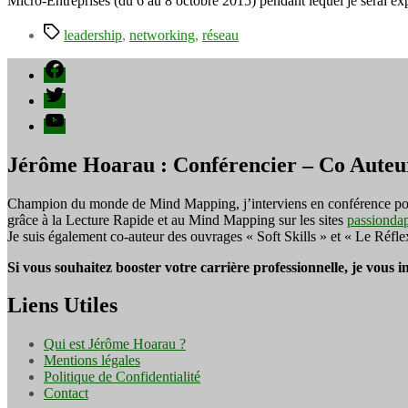
Micro-Entreprises (du 6 au 8 octobre 2015) pendant lequel je serai exp
Étiquettes
leadership
,
networking
,
réseau
Facebook
Twitter
YouTube
Jérôme Hoarau : Conférencier – Co Auteu
Champion du monde de Mind Mapping, j’interviens en conférence pour f
grâce à la Lecture Rapide et au Mind Mapping sur les sites
passionda
Je suis également co-auteur des ouvrages « Soft Skills » et « Le Réfl
Si vous souhaitez booster votre carrière professionnelle, je vous 
Liens Utiles
Qui est Jérôme Hoarau ?
Mentions légales
Politique de Confidentialité
Contact