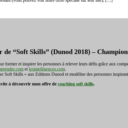
osant (vous pouvez voir notre offre spéciale sur leur site), […]
super
Networker
et
devenir
un
pro
du
réseau
r de “Soft Skills” (Dunod 2018) – Champi
ormer et inspirer les personnes à relever leurs défis grâce aux compé
pprendre.com
et
lesintelligences.com
.
exe Soft Skills » aux Editions Dunod et modélise des personnes inspirant
invite à découvrir mon offre de
coaching soft skills
.