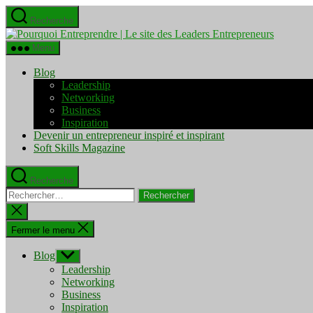
Aller
Recherche
au
Pourquo
contenu
Entrepre
Menu
|
Le
Blog
site
Leadership
des
Networking
Leaders
Business
Entrepre
Inspiration
Devenir un entrepreneur inspiré et inspirant
Soft Skills Magazine
Recherche
Rechercher :
Fermer
la
recherche
Fermer le menu
Blog
Afficher
le
Leadership
sous-
Networking
menu
Business
Inspiration