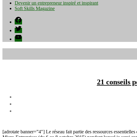
Devenir un entrepreneur inspiré et inspirant
Soft Skills Magazine
Facebook
Twitter
YouTube
21 conseils 
[adrotate banner=”4″] Le réseau fait partie des ressources essentielle