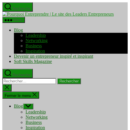
Aller
Recherche
au
Pourquo
contenu
Entrepre
Menu
|
Le
Blog
site
Leadership
des
Networking
Leaders
Business
Entrepre
Inspiration
Devenir un entrepreneur inspiré et inspirant
Soft Skills Magazine
Recherche
Rechercher :
Fermer
la
recherche
Fermer le menu
Blog
Afficher
le
Leadership
sous-
Networking
menu
Business
Inspiration