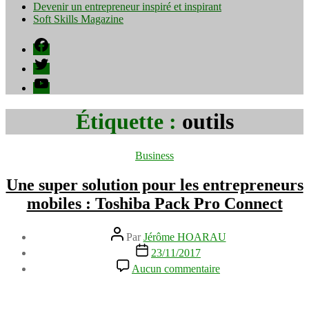
Devenir un entrepreneur inspiré et inspirant
Soft Skills Magazine
Facebook
Twitter
YouTube
Étiquette :
outils
Catégories
Business
Une super solution pour les entrepreneurs
mobiles : Toshiba Pack Pro Connect
Auteur
Par
Jérôme HOARAU
de
Date
23/11/2017
l’article
de
sur
Aucun commentaire
l’article
Une
super
solution