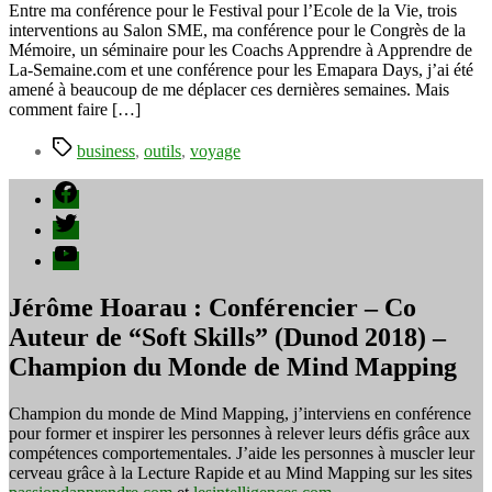
pour
Entre ma conférence pour le Festival pour l’Ecole de la Vie, trois
les
interventions au Salon SME, ma conférence pour le Congrès de la
entrepreneurs
Mémoire, un séminaire pour les Coachs Apprendre à Apprendre de
mobiles
La-Semaine.com et une conférence pour les Emapara Days, j’ai été
:
amené à beaucoup de me déplacer ces dernières semaines. Mais
Toshiba
comment faire […]
Pack
Étiquettes
Pro
business
,
outils
,
voyage
Connect
Facebook
Twitter
YouTube
Jérôme Hoarau : Conférencier – Co
Auteur de “Soft Skills” (Dunod 2018) –
Champion du Monde de Mind Mapping
Champion du monde de Mind Mapping, j’interviens en conférence
pour former et inspirer les personnes à relever leurs défis grâce aux
compétences comportementales. J’aide les personnes à muscler leur
cerveau grâce à la Lecture Rapide et au Mind Mapping sur les sites