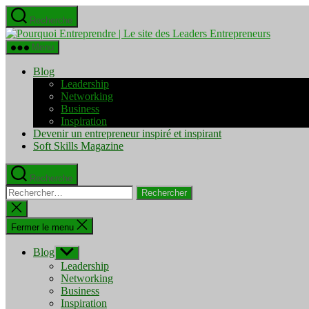
Aller
Recherche
au
Pourquo
contenu
Entrepre
Menu
|
Le
Blog
site
Leadership
des
Networking
Leaders
Business
Entrepre
Inspiration
Devenir un entrepreneur inspiré et inspirant
Soft Skills Magazine
Recherche
Rechercher :
Fermer
la
recherche
Fermer le menu
Blog
Afficher
le
Leadership
sous-
Networking
menu
Business
Inspiration