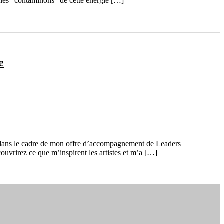
t les “contaminons” de cette énergie […]
e
lls dans le cadre de mon offre d’accompagnement de Leaders
ouvrirez ce que m’inspirent les artistes et m’a […]