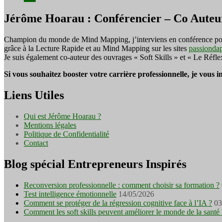
Jérôme Hoarau : Conférencier – Co Auteu
Champion du monde de Mind Mapping, j’interviens en conférence pour f
grâce à la Lecture Rapide et au Mind Mapping sur les sites
passionda
Je suis également co-auteur des ouvrages « Soft Skills » et « Le Réfl
Si vous souhaitez booster votre carrière professionnelle, je vous 
Liens Utiles
Qui est Jérôme Hoarau ?
Mentions légales
Politique de Confidentialité
Contact
Blog spécial Entrepreneurs Inspirés
Reconversion professionnelle : comment choisir sa formation ?
Test intelligence émotionnelle
14/05/2026
Comment se protéger de la régression cognitive face à l’IA ?
03
Comment les soft skills peuvent améliorer le monde de la santé 