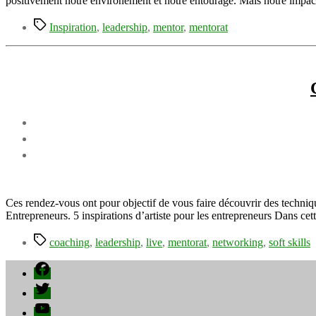
positivement notre environement et notre entourage. Mais notre impact 
Étiquettes
Inspiration
,
leadership
,
mentor
,
mentorat
Ces rendez-vous ont pour objectif de vous faire découvrir des techniq
Entrepreneurs. 5 inspirations d’artiste pour les entrepreneurs Dans ce
Étiquettes
coaching
,
leadership
,
live
,
mentorat
,
networking
,
soft skills
Facebook
Twitter
YouTube