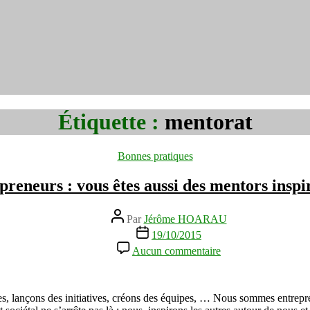
Étiquette :
mentorat
Catégories
Bonnes pratiques
preneurs : vous êtes aussi des mentors inspir
Auteur
Par
Jérôme HOARAU
de
Date
19/10/2015
l’article
de
sur
Aucun commentaire
l’article
Entrepreneurs
:
vous
êtes
es, lançons des initiatives, créons des équipes, … Nous sommes entrepre
aussi