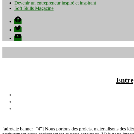
Devenir un entrepreneur inspiré et inspirant
Soft Skills Magazine
Facebook
Twitter
YouTube
Entre
[adrotate banner=”4″] Nous portons des projets, matérialisons des idé