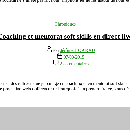
sociétal ne s’arrête pas là : nous inspirons les autres autour de nous e
des
mentors
inspirants
!
Catégories
Chroniques
Coaching et mentorat soft skills en direct liv
Auteur
Par
Jérôme HOARAU
de
Date
07/03/2015
l’article
de
sur
2 commentaires
l’article
Coaching
et
mentorat
soft
ues et des réflexes que je partage en coaching et en mentorat soft ski
skills
tte prochaine webconférence sur Pourquoi-Entreprendre.fr/live, vous déc
en
direct
live