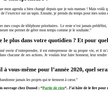
 que mon agenda a bien changé depuis que je suis maman ! Mais voilà q
e l’exercice sur un tapis. Ensuite, je prends du temps pour mes soins 
ser mes coups de téléphone prioritaires. Le reste n’est jamais prédéfin
reneure me permet de gérer mon temps comme je le souhaite.”
e le plus dans votre quotidien ? Et pour quel
envie d’entreprendre, il est entrepreneur de sa propre vie, et il m’a
dans chacune de ses actions. Je voulais leur faire honneur, leur rendr
l à vous-même pour l’année 2020, quel serai
abandonne jamais les projets qui te tiennent à cœur.”
ain ouvrage chez Dunod : “
Partie de rien
“. J’ai hâte de le lire pour