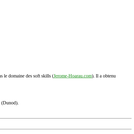
s le domaine des soft skills (
Jerome-Hoarau.com
). Il a obtenu
s (Dunod).