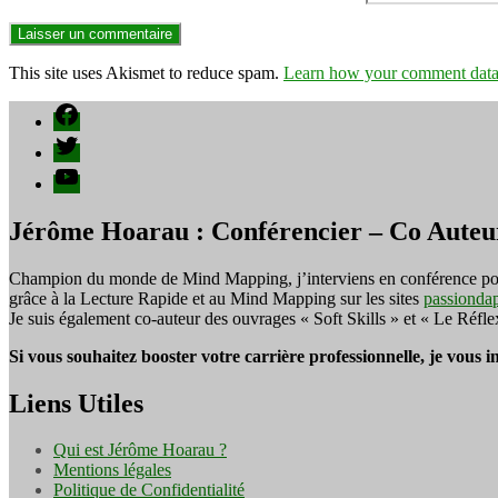
This site uses Akismet to reduce spam.
Learn how your comment data 
Facebook
Twitter
YouTube
Jérôme Hoarau : Conférencier – Co Auteu
Champion du monde de Mind Mapping, j’interviens en conférence pour f
grâce à la Lecture Rapide et au Mind Mapping sur les sites
passionda
Je suis également co-auteur des ouvrages « Soft Skills » et « Le Réfl
Si vous souhaitez booster votre carrière professionnelle, je vous 
Liens Utiles
Qui est Jérôme Hoarau ?
Mentions légales
Politique de Confidentialité