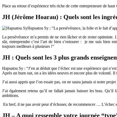
Place au retour d’expérience très riche de cette entrepreneure de hau
JH (Jérôme Hoarau) : Quels sont les ingrédi
Hapsatou Sy : “La persévérance, la folie et le fait d’a
La persévérance m’a permis de ne rien lâcher et de rester optimiste. L
sûr, entreprendre c’est l’art de bien s’entourer : je me suis bien 
toujours meilleurs à plusieurs !”
JH : Quels sont les 3 plus grands enseignem
Hapsatou Sy : “J’en ai déduit que l’échec est une expérience qui n’est
Après un burn out, on a les idées neuves et encore plus de volonté. Il
J’ai aussi appris que l’on essaie pas, on ne saura jamais si notre projet
J’ai également retenu qu’il ne fallait jamais baisser les bras. Qu’il 
ambitions.
En bref, il ne pas avoir peur d’échouer, de recommencer … L’échec est
JH – A quoi ressemble votre journée “type