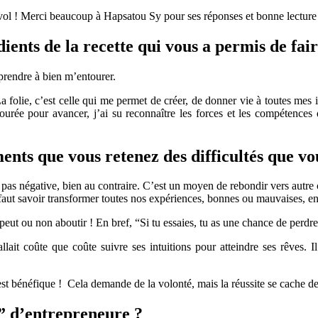
–
t vol ! Merci beaucoup à Hapsatou Sy pour ses réponses et bonne lecture
#WED2017
ents de la recette qui vous a permis de fair
pprendre à bien m’entourer.
a folie, c’est celle qui me permet de créer, de donner vie à toutes mes i
entourée pour avancer, j’ai su reconnaître les forces et les compéten
ents que vous retenez des difficultés que vo
 pas négative, bien au contraire. C’est un moyen de rebondir vers autre c
 faut savoir transformer toutes nos expériences, bonnes ou mauvaises, en
 peut ou non aboutir ! En bref, “Si tu essaies, tu as une chance de perdre.
fallait coûte que coûte suivre ses intuitions pour atteindre ses rêves. 
 bénéfique ! Cela demande de la volonté, mais la réussite se cache derr
” d’entrepreneure ?