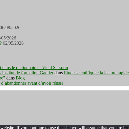
06/08/2026
/05/2026
?
02/05/2026
est dans le dictionnaire – Vidal Sassoon
nstitut de formation Gautier
dans
Etude scientifique : la lecture rapid
me"
dans
Blog
t d’abandonner avant d’avoir réussi
ebsite. If you continue to use this site we will assume that you are hap