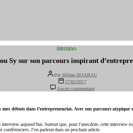
Catégories
Interviews
ou Sy sur son parcours inspirant d’entre
Auteur
Par
Jérôme HOARAU
de
Date
27/02/2017
l’article
de
sur
Aucun commentaire
l’article
Interview
d’Hapsatou
Sy
sur
s mes débuts dans l’entrepreneuriat. Avec son parcours atypique et
son
parcours
nterview aujourd’hui. Surtout que, pour l’anecdote, cette interview es
inspirant
onférenciers. J’en parlerai dans un prochain article.
d’entrepreneure