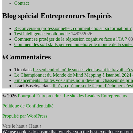
Contact
Blog spécial Entrepreneurs Inspirés
Reconversion professionnelle : comment choisir sa formation ?
Test intelligence émotionnelle
14/05/2026
Comment se protéger de la régression cognitive face à l’IA ?
03
Comment les soft skills peuvent améliorer le monde de la santé 
#Commentaires
Tim
dans
Le seul endroit où le succès vient avant le travail, c’
Le Championnat du Monde de Mind Mapping à Istanbul 2024 - I
Financements : toutes vos armes pour devenir "chasseur de pri
Israel Basebya
dans
Il n’y a qu’une seule façon d’échouer, c’es
© 2026
Pourquoi Entreprendre | Le site des Leaders Entrepreneurs
Politique de Confidentialité
Propulsé par WordPress
Vers le haut
↑
Haut
↑
We use cookies to ensure that we give you the best experience on our w