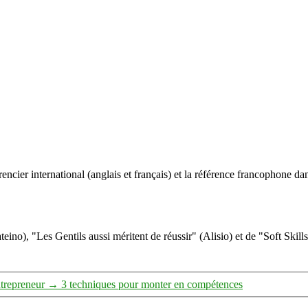
ncier international (anglais et français) et la référence francophone dan
eino), "Les Gentils aussi méritent de réussir" (Alisio) et de "Soft Skill
ntrepreneur
→
3 techniques pour monter en compétences