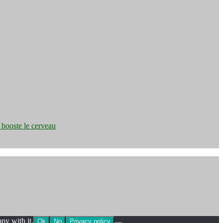
e booste le cerveau
py with it.
Ok
No
Privacy policy