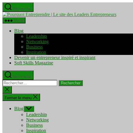
Aller
Recherche
au
Pourquo
contenu
Entrepre
Menu
|
Le
Blog
site
Leadership
des
Networking
Leaders
Business
Entrepre
Inspiration
Devenir un entrepreneur inspiré et inspirant
Soft Skills Magazine
Recherche
Rechercher :
Fermer
la
recherche
Fermer le menu
Blog
Afficher
le
Leadership
sous-
Networking
menu
Business
Inspiration