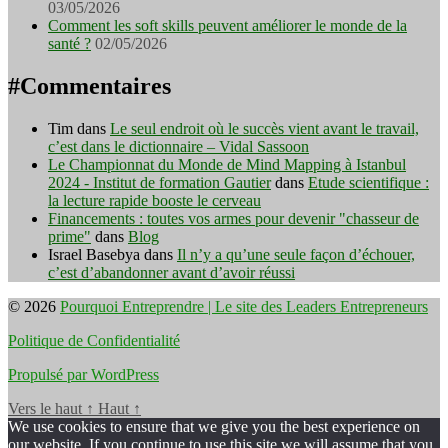
03/05/2026
Comment les soft skills peuvent améliorer le monde de la
santé ?
02/05/2026
#Commentaires
Tim
dans
Le seul endroit où le succès vient avant le travail,
c’est dans le dictionnaire – Vidal Sassoon
Le Championnat du Monde de Mind Mapping à Istanbul
2024 - Institut de formation Gautier
dans
Etude scientifique :
la lecture rapide booste le cerveau
Financements : toutes vos armes pour devenir "chasseur de
prime"
dans
Blog
Israel Basebya
dans
Il n’y a qu’une seule façon d’échouer,
c’est d’abandonner avant d’avoir réussi
© 2026
Pourquoi Entreprendre | Le site des Leaders Entrepreneurs
Politique de Confidentialité
Propulsé par WordPress
Vers le haut
↑
Haut
↑
We use cookies to ensure that we give you the best experience on
our website. If you continue to use this site we will assume that you