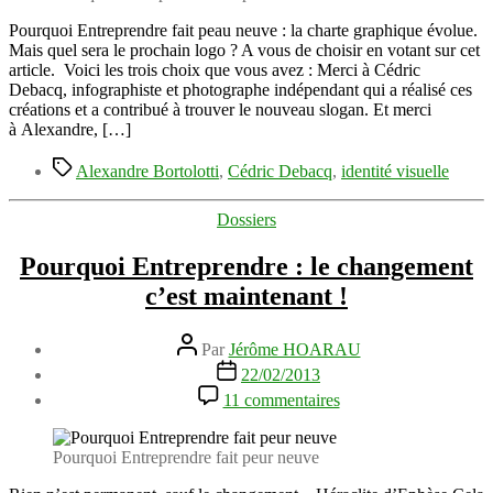
nouveau
logo
Pourquoi Entreprendre fait peau neuve : la charte graphique évolue.
Pourquoi
Mais quel sera le prochain logo ? A vous de choisir en votant sur cet
Entreprendre
article. Voici les trois choix que vous avez : Merci à Cédric
Debacq, infographiste et photographe indépendant qui a réalisé ces
créations et a contribué à trouver le nouveau slogan. Et merci
à Alexandre, […]
Étiquettes
Alexandre Bortolotti
,
Cédric Debacq
,
identité visuelle
Catégories
Dossiers
Pourquoi Entreprendre : le changement
c’est maintenant !
Auteur
Par
Jérôme HOARAU
de
Date
22/02/2013
l’article
de
sur
11 commentaires
l’article
Pourquoi
Entreprendre
:
Pourquoi Entreprendre fait peur neuve
le
changement