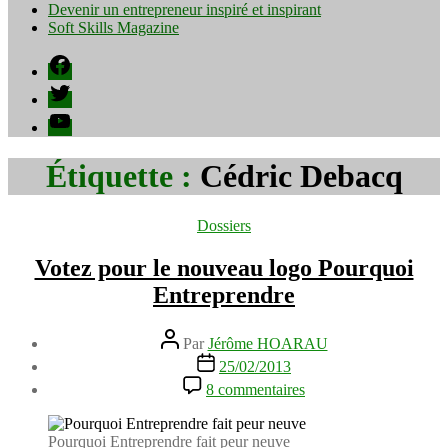
Devenir un entrepreneur inspiré et inspirant
Soft Skills Magazine
Facebook
Twitter
YouTube
Étiquette :
Cédric Debacq
Catégories
Dossiers
Votez pour le nouveau logo Pourquoi
Entreprendre
Auteur
Par
Jérôme HOARAU
de
Date
25/02/2013
l’article
de
sur
8 commentaires
l’article
Votez
pour
le
Pourquoi Entreprendre fait peur neuve