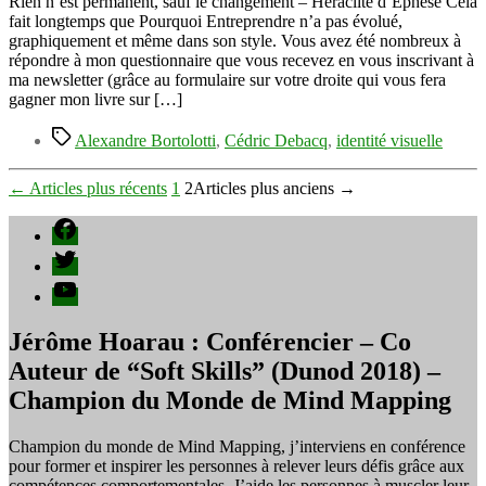
Rien n’est permanent, sauf le changement – Héraclite d’Ephèse Cela
c’est
fait longtemps que Pourquoi Entreprendre n’a pas évolué,
maintenant
graphiquement et même dans son style. Vous avez été nombreux à
!
répondre à mon questionnaire que vous recevez en vous inscrivant à
ma newsletter (grâce au formulaire sur votre droite qui vous fera
gagner mon livre sur […]
Étiquettes
Alexandre Bortolotti
,
Cédric Debacq
,
identité visuelle
Pagination
←
Articles
plus récents
1
2
Articles
plus anciens
→
des
Facebook
publications
Twitter
YouTube
Jérôme Hoarau : Conférencier – Co
Auteur de “Soft Skills” (Dunod 2018) –
Champion du Monde de Mind Mapping
Champion du monde de Mind Mapping, j’interviens en conférence
pour former et inspirer les personnes à relever leurs défis grâce aux
compétences comportementales. J’aide les personnes à muscler leur