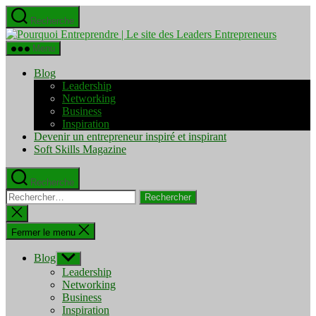
Aller
Recherche
au
Pourquo
contenu
Entrepre
Menu
|
Le
Blog
site
Leadership
des
Networking
Leaders
Business
Entrepre
Inspiration
Devenir un entrepreneur inspiré et inspirant
Soft Skills Magazine
Recherche
Rechercher :
Fermer
la
recherche
Fermer le menu
Blog
Afficher
le
Leadership
sous-
Networking
menu
Business
Inspiration