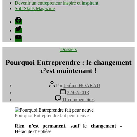
Devenir un entrepreneur inspiré et inspirant
Soft Skills Magazine
Facebook
Twitter
YouTube
Catégories
Dossiers
Pourquoi Entreprendre : le changement
c’est maintenant !
Auteur
Par
Jérôme HOARAU
de
Date
22/02/2013
l’article
de
sur
11 commentaires
l’article
Pourquoi
Entreprendre
:
Pourquoi Entreprendre fait peur neuve
le
changement
Rien n’est permanent, sauf le changement
–
c’est
Héraclite d’Ephèse
maintenant