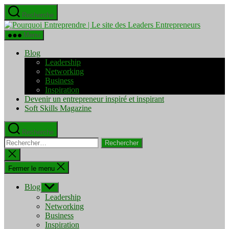
Aller
Recherche
au
Pourquo
contenu
Entrepre
Menu
|
Le
Blog
site
Leadership
des
Networking
Leaders
Business
Entrepre
Inspiration
Devenir un entrepreneur inspiré et inspirant
Soft Skills Magazine
Recherche
Rechercher :
Fermer
la
recherche
Fermer le menu
Blog
Afficher
le
Leadership
sous-
Networking
menu
Business
Inspiration