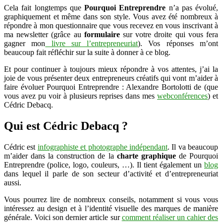
Cela fait longtemps que
Pourquoi Entreprendre
!
n’a pas évolué,
graphiquement et même dans son style. Vous avez été nombreux à
répondre à mon questionnaire que vous recevez en vous inscrivant à
ma newsletter (grâce au
formulaire
sur votre droite qui vous fera
gagner mon
livre sur l’entrepreneuriat
). Vos réponses m’ont
beaucoup fait réfléchir sur la suite à donner à ce blog.
Et pour continuer à toujours mieux répondre à vos attentes, j’ai la
joie de vous présenter deux entrepreneurs créatifs qui vont m’aider à
faire évoluer Pourquoi Entreprendre : Alexandre Bortolotti de (que
vous avez pu voir à plusieurs reprises dans mes
webconférences
) et
Cédric Debacq.
Qui est Cédric Debacq ?
Cédric est
infographiste et photographe indépendant
. Il va beaucoup
m’aider dans la construction de la
charte graphique
de Pourquoi
Entreprendre (police, logo, couleurs, …). Il tient également un
blog
dans lequel il parle de son secteur d’activité et d’entrepreneuriat
aussi.
Vous pourrez lire de nombreux conseils, notamment si vous vous
intéressez au design et à l’identité visuelle des marques de manière
générale. Voici son dernier article sur
comment réaliser un cahier des